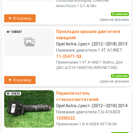
Corsa/Astra/Insignia, Chevrolet
Aveo/Cruze 1.2/1.4i 06>
В наличии
В корзину
Цена не указана
Прокладка крышки двигателя
№ 108807
передней
Opel Astra J рест. (2012—2018) 2013
Название двигателя 1.4T A14NET
11-25471-SX
Примечание:1.4T A14NET Stellox, Для
ДВС A/Z10-14XEP/XE/XER/NET/NEL
В наличии
В корзину
Цена не указана
Переключатель
№ 30838
стеклоочистителей
Opel Astra J рест. (2012—2018) 2014
Название двигателя 1.6i A16XER
13305522
Примечание:1.6i A16XER ХЕТЧБЭК