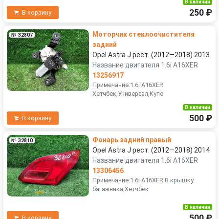
В наличии
250 ₽
В корзину
Моторчик стеклоочистителя
№ 32807
задний
Opel Astra J рест. (2012—2018) 2013
Название двигателя 1.6i A16XER
13256917
Примечание:1.6i A16XER
Хетчбек,Универсал,Купе
В наличии
500 ₽
В корзину
Фонарь задний правый
№ 32810
Opel Astra J рест. (2012—2018) 2014
Название двигателя 1.6i A16XER
13306456
Примечание:1.6i A16XER В крышку
багажника,Хетчбек
В наличии
500 ₽
В корзину