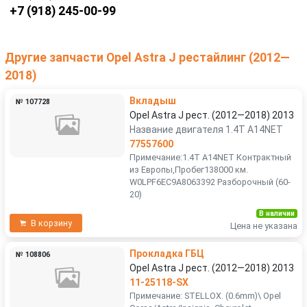
+7 (918) 245-00-99
Другие запчасти Opel Astra J рестайлинг (2012—
2018)
Вкладыш
№ 107728
Opel Astra J рест. (2012—2018) 2013
Название двигателя 1.4T A14NET
77557600
Примечание:1.4T A14NET Контрактный
из Европы,Пробег138000 км.
W0LPF6EC9A8063392 Разборочный (60-
20)
В наличии
В корзину
Цена не указана
Прокладка ГБЦ
№ 108806
Opel Astra J рест. (2012—2018) 2013
11-25118-SX
Примечание: STELLOX. (0.6mm)\ Opel