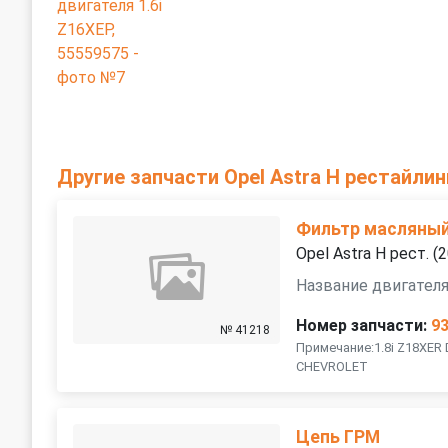
Другие запчасти Opel Astra H рестайлин
Фильтр масляны
Opel Astra H рест. 
Название двигателя
Номер запчасти:
9
№ 41218
Примечание:1.8i Z18XER
CHEVROLET
Цепь ГРМ