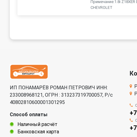
Примечание:1.8i Z18XER
CHEVROLET
К
Р
ИП ПОНАМАРЁВ РОМАН ПЕТРОВИЧ ИНН:
Р
233008968121, ОГРН : 313237319700057, Р/c
40802810600001301295
+7
Способ оплаты
Наличный расчёт
+7
Банковская карта