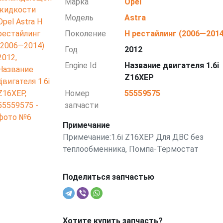
Марка
Opel
Модель
Astra
Поколение
H рестайлинг (2006—2014
Год
2012
Engine Id
Название двигателя 1.6i
Z16XEP
Номер
55559575
запчасти
Примечание
Примечание:1.6i Z16XEP Для ДВС без
теплообменника, Помпа-Термостат
Поделиться запчастью
Хотите купить запчасть?