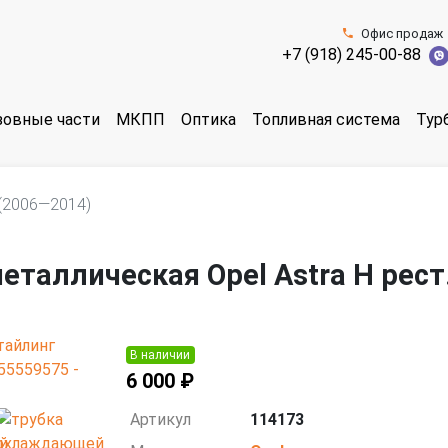
Офис продаж
+7 (918) 245-00-88
зовные части
МКПП
Оптика
Топливная система
Тур
 (2006—2014)
еталлическая Opel Astra H рест
В наличии
6 000 ₽
Артикул
114173