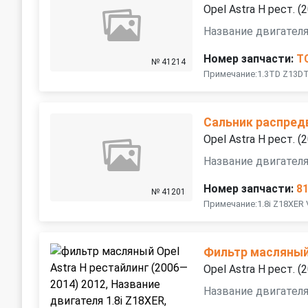
Opel Astra H рест. 
Название двигател
Номер запчасти:
T
№ 41214
Примечание:1.3TD Z13DT
Сальник распред
Opel Astra H рест. 
Название двигателя
Номер запчасти:
8
№ 41201
Примечание:1.8i Z18XER 
Фильтр масляны
Opel Astra H рест. 
Название двигателя