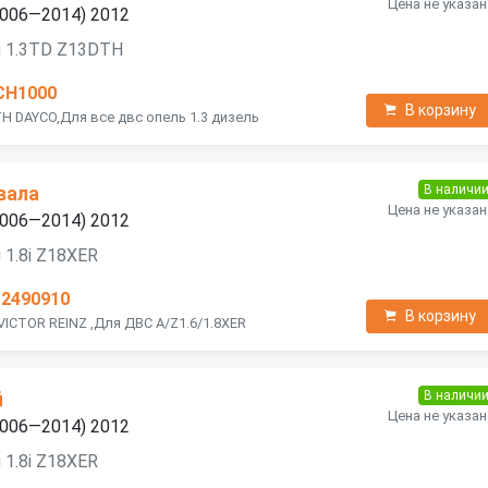
Цена не указан
(2006—2014) 2012
я 1.3TD Z13DTH
CH1000
В корзину
H DAYCO,Для все двс опель 1.3 дизель
В наличи
вала
Цена не указан
(2006—2014) 2012
 1.8i Z18XER
12490910
В корзину
VICTOR REINZ ,Для ДВС A/Z1.6/1.8XER
В наличи
й
Цена не указан
(2006—2014) 2012
 1.8i Z18XER