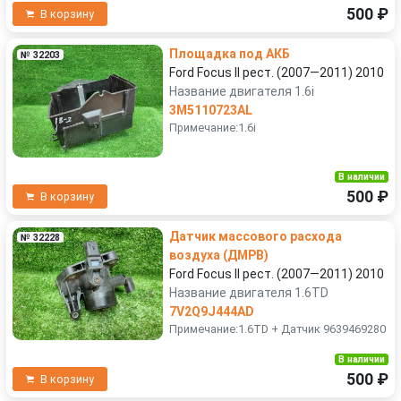
500 ₽
В корзину
Площадка под АКБ
№ 32203
Ford Focus II рест. (2007—2011) 2010
Название двигателя 1.6i
3M5110723AL
Примечание:1.6i
В наличии
500 ₽
В корзину
Датчик массового расхода
№ 32228
воздуха (ДМРВ)
Ford Focus II рест. (2007—2011) 2010
Название двигателя 1.6TD
7V2Q9J444AD
Примечание:1.6TD + Датчик 9639469280
В наличии
500 ₽
В корзину