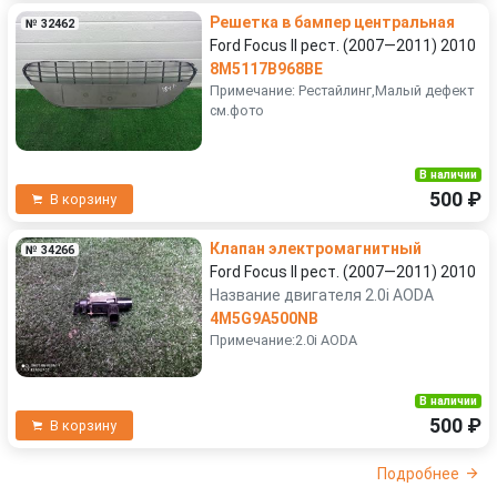
Решетка в бампер центральная
№ 32462
Ford Focus II рест. (2007—2011) 2010
8M5117B968BE
Примечание: Рестайлинг,Малый дефект
см.фото
В наличии
500 ₽
В корзину
Клапан электромагнитный
№ 34266
Ford Focus II рест. (2007—2011) 2010
Название двигателя 2.0i AODA
4M5G9A500NB
Примечание:2.0i AODA
В наличии
500 ₽
В корзину
Подробнее