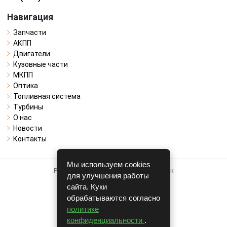
Навигация
Запчасти
АКПП
Двигатели
Кузовные части
МКПП
Оптика
Топливная система
Турбины
О нас
Новости
Контакты
Мы используем cookies
Работает на системе для авторазборок
для улучшения работы
CARRO.
БИЗНЕС
сайта. Куки
обрабатываются согласно
Полная версия
политике
© COPYRIGHT 2026 г.
конфиденциальности
.
v1.1.24