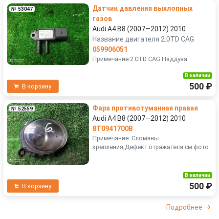
Датчик давления выхлопных
№ 53047
газов
Audi A4 B8 (2007—2012) 2010
Название двигателя 2.0TD CAG
059906051
Примечание:2.0TD CAG Наддува
В наличии
500 ₽
В корзину
Фара противотуманная правая
№ 52559
Audi A4 B8 (2007—2012) 2010
8T0941700B
Примечание: Сломаны
крепления,Дефект отражателя см.фото
В наличии
500 ₽
В корзину
Подробнее