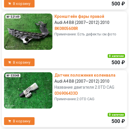
500 ₽
В корзину
Кронштейн фары правой
№ 52149
Audi A4 B8 (2007—2012) 2010
8K0805608R
Примечание: Есть дефекты см.фото
В наличии
500 ₽
В корзину
Датчик положения коленвала
№ 53048
Audi A4 B8 (2007—2012) 2010
Название двигателя 2.0TD CAG
036906433D
Примечание:2.0TD CAG
В наличии
500 ₽
В корзину