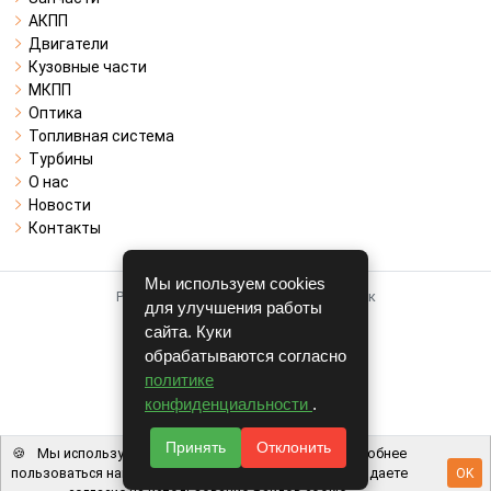
АКПП
Двигатели
Кузовные части
МКПП
Оптика
Топливная система
Турбины
О нас
Новости
Контакты
Мы используем cookies
Работает на системе для авторазборок
для улучшения работы
CARRO.
БИЗНЕС
сайта. Куки
обрабатываются согласно
Полная версия
политике
© COPYRIGHT 2026 г.
конфиденциальности
.
v1.1.24
Принять
Отклонить
🍪
Мы используем файлы cookie, чтобы вам было удобнее
пользоваться нашим сайтом. Используя наш сайт, вы даете
OK