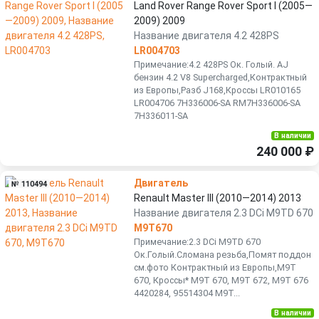
Land Rover Range Rover Sport I (2005—
2009) 2009
Название двигателя 4.2 428PS
LR004703
Примечание:4.2 428PS Ок. Голый. AJ
бензин 4.2 V8 Supercharged,Контрактный
из Европы,Разб J168,Кроссы LR010165
LR004706 7H336006-SA RM7H336006-SA
7H336011-SA
В наличии
240 000 ₽
Двигатель
№ 110494
Renault Master III (2010—2014) 2013
Название двигателя 2.3 DCi M9TD 670
M9T670
Примечание:2.3 DCi M9TD 670
Ок.Голый.Сломана резьба,Помят поддон
см.фото Контрактный из Европы,M9T
670, Кроссы* М9Т 670, М9T 672, M9Т 676
4420284, 95514304 M9T...
В наличии