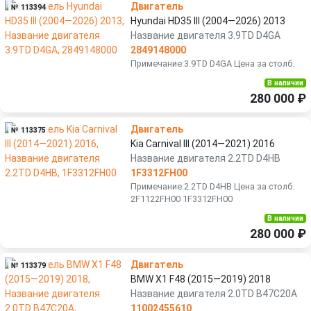
Двигатель
№ 113394
Hyundai HD35 III (2004—2026) 2013
Название двигателя 3.9TD D4GA
2849148000
Примечание:3.9TD D4GA Цена за столб.
В наличии
280 000 ₽
Двигатель
№ 113375
Kia Carnival III (2014—2021) 2016
Название двигателя 2.2TD D4HB
1F3312FH00
Примечание:2.2TD D4HB Цена за столб.
2F1122FH00 1F3312FH00
В наличии
280 000 ₽
Двигатель
№ 113379
BMW X1 F48 (2015—2019) 2018
Название двигателя 2.0TD B47C20A
11002455610