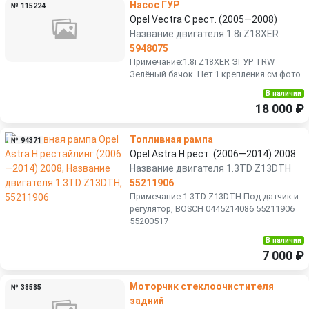
Насос ГУР
№ 115224
Opel Vectra C рест. (2005—2008)
Название двигателя 1.8i Z18XER
5948075
Примечание:1.8i Z18XER ЭГУР TRW
Зелёный бачок. Нет 1 крепления см.фото
В наличии
18 000 ₽
Топливная рампа
№ 94371
Opel Astra H рест. (2006—2014) 2008
Название двигателя 1.3TD Z13DTH
55211906
Примечание:1.3TD Z13DTH Под датчик и
регулятор, BOSCH 0445214086 55211906
55200517
В наличии
7 000 ₽
Моторчик стеклоочистителя
№ 38585
задний