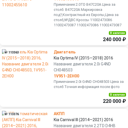
Примечание:2.0TD B47C20A Цена за
столб. B47C20A Маркировка
под?,Контрактный из Европы,Цена за
столб,№ДВС Кроссы 11002473086
11002473087 11002473086 11002473087
В наличии
240 000 ₽
Двигатель
№ 113363
Kia Optima IV (2015—2018) 2016
Название двигателя 2.0i G4ND
CH048503
1V951-2EH00
Примечание:2.0i G4ND CH048503 Цена за
столб Точная информация после фото
В наличии
220 000 ₽
АКПП
№ 113376
Kia Carnival III (2014—2021) 2016
Название двигателя 2.2TD D4HB