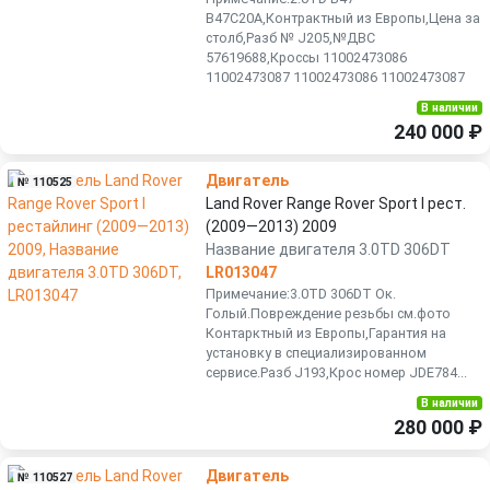
B47C20A,Контрактный из Европы,Цена за
столб,Разб № J205,№ДВС
57619688,Кроссы 11002473086
11002473087 11002473086 11002473087
В наличии
240 000 ₽
Двигатель
№ 110525
Land Rover Range Rover Sport I рест.
(2009—2013) 2009
Название двигателя 3.0TD 306DT
LR013047
Примечание:3.0TD 306DT Ок.
Голый.Повреждение резьбы см.фото
Контарктный из Европы,Гарантия на
установку в специализированном
сервисе.Разб J193,Крос номер JDE784...
В наличии
280 000 ₽
Двигатель
№ 110527