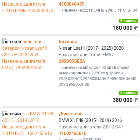
450004G470
Примечание:2.2TD D4HB 2WD 8 ст. CFBFB4
В наличии
180 000 ₽
Батарея
№ 111470
Nissan Leaf II (2017—2025) 2020
Название двигателя EM57
295B05SB5A
Примечание:EM57 ZE1 40 квт Бaтаpея
высоковoльтная 2020 год,Кроссы
295B05SН0C 295B03NA0A 295B05SН0A NS-
003 295B05SH8B
В наличии
380 000 ₽
Двигатель
№ 111460
BMW X1 F48 (2015—2019) 2016
Название двигателя 2.0TD B47
11002455610
Примечание:2.0TD B47