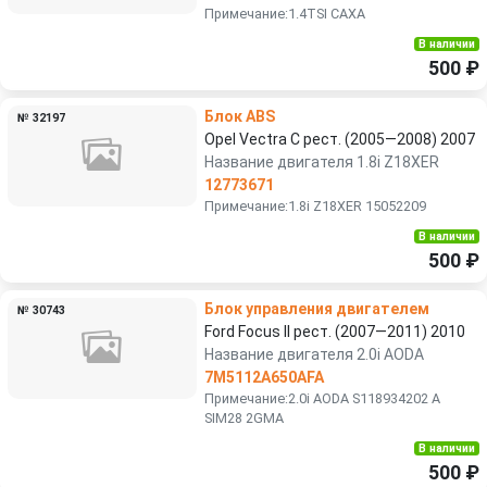
Примечание:1.4TSI CAXA
В наличии
500 ₽
Блок ABS
№ 32197
Opel Vectra C рест. (2005—2008) 2007
Название двигателя 1.8i Z18XER
12773671
Примечание:1.8i Z18XER 15052209
В наличии
500 ₽
Блок управления двигателем
№ 30743
Ford Focus II рест. (2007—2011) 2010
Название двигателя 2.0i AODA
7M5112A650AFA
Примечание:2.0i AODA S118934202 A
SIM28 2GMA
В наличии
500 ₽