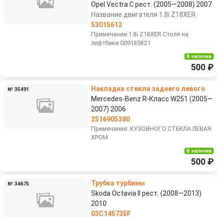
Opel Vectra C рест. (2005—2008) 2007
Название двигателя 1.8i Z18XER
53015612
Примечание:1.8i Z18XER Столя на
лифтбеке 009185821
В наличии
500 ₽
Накладка стекла заднего левого
№ 35491
Mercedes-Benz R-Класс W251 (2005—
2007) 2006
2516905380
Примечание: КУЗОВНОГО СТЕКЛА ЛЕВАЯ
ХРОМ
В наличии
500 ₽
Трубка турбины
№ 34675
Skoda Octavia II рест. (2008—2013)
2010
03C145735F