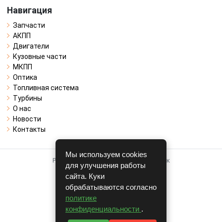
Навигация
Запчасти
АКПП
Двигатели
Кузовные части
МКПП
Оптика
Топливная система
Турбины
О нас
Новости
Контакты
Мы используем cookies
Работает на системе для авторазборок
для улучшения работы
CARRO.
БИЗНЕС
сайта. Куки
обрабатываются согласно
Полная версия
политике
© COPYRIGHT 2026 г.
конфиденциальности
.
v1.1.24