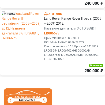
240 000 ₽
Двигатель
№ 108003
Land Rover Range Rover III рест. (2005
—2009) 2012
Название двигателя 3.6TD 368DT
LR006675
Примечание:3.6TD 368DT
Ок.Голый.Номер не читается.
Контрактный из ОАЭ,Кроссы* 1418829
LR003654 LR006702 6Н3Q6006АD
LR006675 6H3Q6006AЕ RM6Н3Q6006AЕ
LR051507 RМ6...
В наличии
250 000 ₽