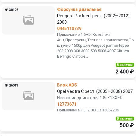
Форсунка дизельная
№ 30126
Peugeot Partner I рест. (2002—2012)
2008
0445110739
Примечание:1.6HDI Комплект
4шт,Проверены,Тест план прилагается,По
штучно 1500р для Peugeot partner tepee
208 2008 308 3008 508 5008 4007 Citroen
Berlingo Ситрое...
В наличии
2 400 ₽
Блок ABS
№ 26013
Opel Vectra C рест. (2005—2008) 2007
Название двигателя 1.8i Z18XER
12773671
Примечание:1.8i Z18XER 15052209
В наличии
500 ₽