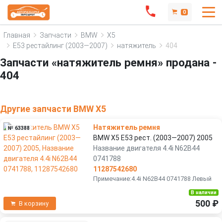
0
Главная
Запчасти
BMW
X5
E53 рестайлинг (2003—2007)
натяжитель
404
Запчасти «натяжитель ремня» продана -
404
Другие запчасти BMW X5
Натяжитель ремня
№ 63388
BMW X5 E53 рест. (2003—2007) 2005
Название двигателя 4.4i N62B44
0741788
11287542680
Примечание:4.4i N62B44 0741788 Левый
В наличии
500 ₽
В корзину