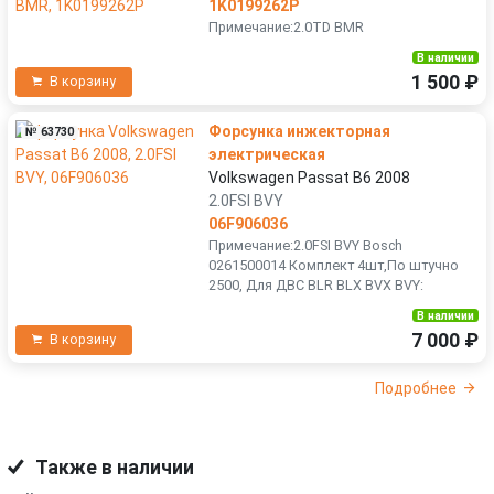
1K0199262P
Примечание:2.0TD BMR
В наличии
1 500 ₽
В корзину
Форсунка инжекторная
№ 63730
электрическая
Volkswagen Passat B6 2008
2.0FSI BVY
06F906036
Примечание:2.0FSI BVY Bosch
0261500014 Комплект 4шт,По штучно
2500, Для ДВС BLR BLX BVX BVY:
В наличии
7 000 ₽
В корзину
Подробнее
Также в наличии