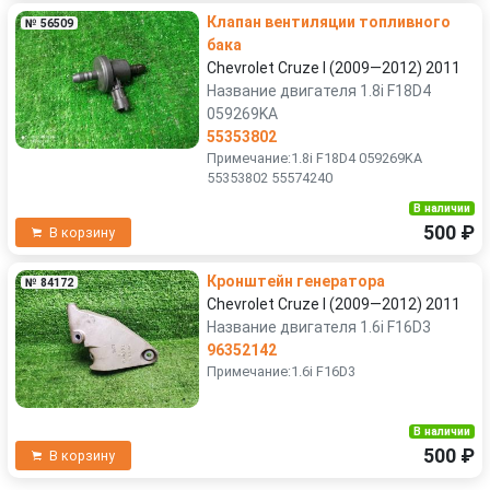
Клапан вентиляции топливного
№ 56509
бака
Chevrolet Cruze I (2009—2012) 2011
Название двигателя 1.8i F18D4
059269KA
55353802
Примечание:1.8i F18D4 059269KA
55353802 55574240
В наличии
500 ₽
В корзину
Кронштейн генератора
№ 84172
Chevrolet Cruze I (2009—2012) 2011
Название двигателя 1.6i F16D3
96352142
Примечание:1.6i F16D3
В наличии
500 ₽
В корзину