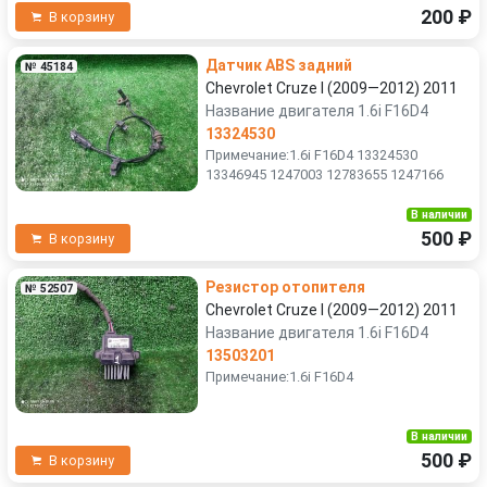
200 ₽
В корзину
Датчик ABS задний
№ 45184
Chevrolet Cruze I (2009—2012) 2011
Название двигателя 1.6i F16D4
13324530
Примечание:1.6i F16D4 13324530
13346945 1247003 12783655 1247166
В наличии
500 ₽
В корзину
Резистор отопителя
№ 52507
Chevrolet Cruze I (2009—2012) 2011
Название двигателя 1.6i F16D4
13503201
Примечание:1.6i F16D4
В наличии
500 ₽
В корзину