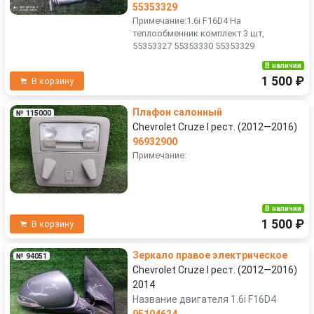
55353329
Примечание:1.6i F16D4 На
теплообменник комплект 3 шт,
55353327 55353330 55353329
В наличии
1 500 ₽
В корзину
Плафон салонный
№ 115000
Chevrolet Cruze I рест. (2012—2016)
96932900
Примечание:
В наличии
1 500 ₽
В корзину
Зеркало правое электрическое
№ 94051
Chevrolet Cruze I рест. (2012—2016)
2014
Название двигателя 1.6i F16D4