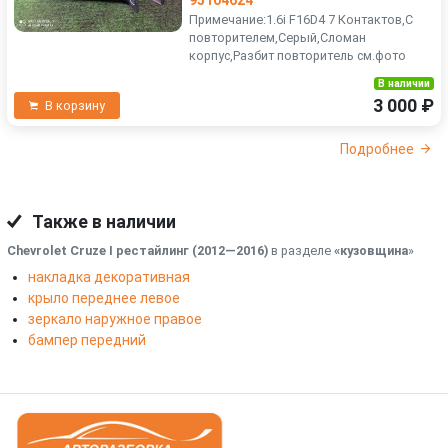
95104624
Примечание:1.6i F16D4 7 Контактов,С
повторителем,Серый,Сломан
корпус,Разбит повторитель см.фото
В наличии
3 000 ₽
В корзину
Подробнее
Также в наличии
Chevrolet Cruze I рестайлинг (2012—2016)
в разделе
«кузовщина
»
накладка декоративная
крыло переднее левое
зеркало наружное правое
бампер передний