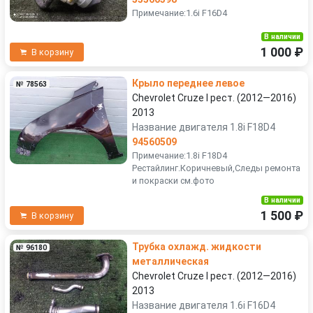
Примечание:1.6i F16D4
В наличии
1 000 ₽
В корзину
Крыло переднее левое
№ 78563
Chevrolet Cruze I рест. (2012—2016)
2013
Название двигателя 1.8i F18D4
94560509
Примечание:1.8i F18D4
Рестайлинг.Коричневый,Следы ремонта
и покраски см.фото
В наличии
1 500 ₽
В корзину
Трубка охлажд. жидкости
№ 96180
металлическая
Chevrolet Cruze I рест. (2012—2016)
2013
Название двигателя 1.6i F16D4