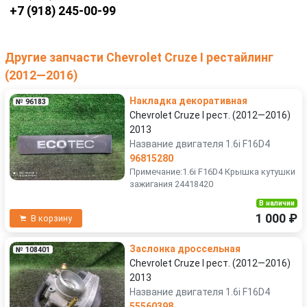
+7 (918) 245-00-99
Другие запчасти Chevrolet Cruze I рестайлинг
(2012—2016)
Накладка декоративная
№ 96183
Chevrolet Cruze I рест. (2012—2016)
2013
Название двигателя 1.6i F16D4
96815280
Примечание:1.6i F16D4 Крышка кутушки
зажигания 24418420
В наличии
1 000 ₽
В корзину
Заслонка дроссельная
№ 108401
Chevrolet Cruze I рест. (2012—2016)
2013
Название двигателя 1.6i F16D4
55560398