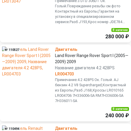
Примечание:3.0TD 306DT Ок.
Голый.Повреждение резьбы см.фото
Контарктный из Европы,Гарантия на
установку в специализированном
сервисе.Разб J193,Крос номер JDE784...
В наличии
280 000 ₽
Двигатель
№ 110527
Land Rover Range Rover Sport I (2005—
2009) 2009
Название двигателя 4.2 428PS
LR004703
Примечание:4.2 428PS Ок. Голый. AJ
бензин 4.2 V8 Supercharged,Контрактный
из Европы,Разб J168,Кроссы LR010165
LR004706 7H336006-SA RM7H336006-SA
7H336011-SA
В наличии
240 000 ₽
Двигатель
№ 110494