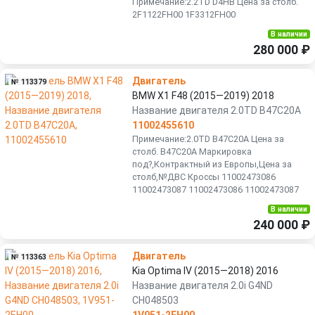
Примечание:2.2TD D4HB Цена за столб.
2F1122FH00 1F3312FH00
В наличии
280 000 ₽
Двигатель
№ 113379
BMW X1 F48 (2015—2019) 2018
Название двигателя 2.0TD B47C20A
11002455610
Примечание:2.0TD B47C20A Цена за
столб. B47C20A Маркировка
под?,Контрактный из Европы,Цена за
столб,№ДВС Кроссы 11002473086
11002473087 11002473086 11002473087
В наличии
240 000 ₽
Двигатель
№ 113363
Kia Optima IV (2015—2018) 2016
Название двигателя 2.0i G4ND
CH048503