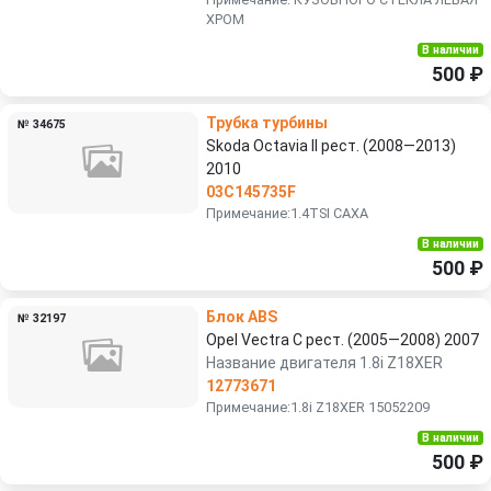
ХРОМ
В наличии
500 ₽
Трубка турбины
№ 34675
Skoda Octavia II рест. (2008—2013)
2010
03C145735F
Примечание:1.4TSI CAXA
В наличии
500 ₽
Блок ABS
№ 32197
Opel Vectra C рест. (2005—2008) 2007
Название двигателя 1.8i Z18XER
12773671
Примечание:1.8i Z18XER 15052209
В наличии
500 ₽