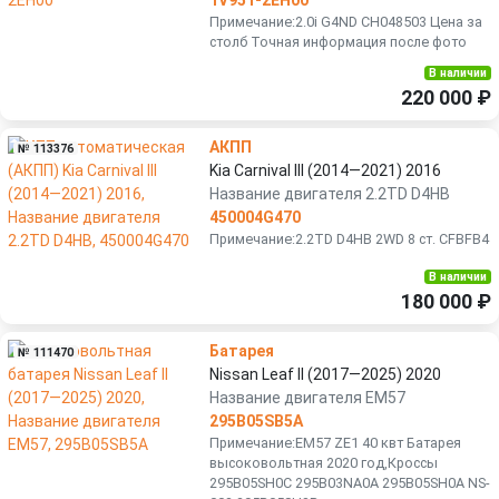
1V951-2EH00
Примечание:2.0i G4ND CH048503 Цена за
столб Точная информация после фото
В наличии
220 000 ₽
АКПП
№ 113376
Kia Carnival III (2014—2021) 2016
Название двигателя 2.2TD D4HB
450004G470
Примечание:2.2TD D4HB 2WD 8 ст. CFBFB4
В наличии
180 000 ₽
Батарея
№ 111470
Nissan Leaf II (2017—2025) 2020
Название двигателя EM57
295B05SB5A
Примечание:EM57 ZE1 40 квт Бaтаpея
высоковoльтная 2020 год,Кроссы
295B05SН0C 295B03NA0A 295B05SН0A NS-