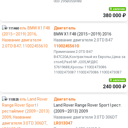
003 295B05SH8B
В наличии
380 000 ₽
Двигатель
№ 111460
BMW X1 F48 (2015—2019) 2016
Название двигателя 2.0TD B47
11002455610
Примечание:2.0TD B47
B47C20A,Контрактный из Европы,Цена за
столб,Разб № J205,№ДВС
57619688,Кроссы 11002473086
11002473087 11002473086 11002473087
В наличии
240 000 ₽
Двигатель
№ 110525
Land Rover Range Rover Sport I рест.
(2009—2013) 2009
Название двигателя 3.0TD 306DT
LR013047