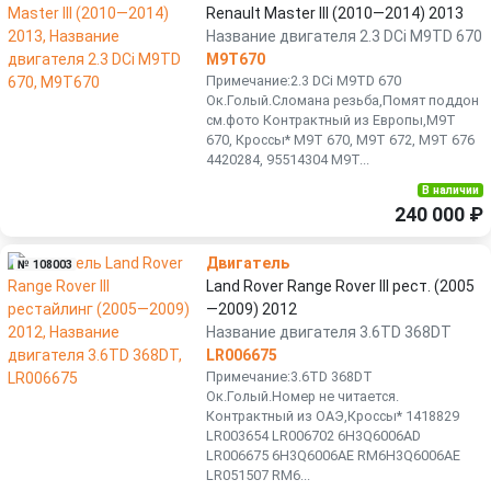
Renault Master III (2010—2014) 2013
Название двигателя 2.3 DCi M9TD 670
M9T670
Примечание:2.3 DCi M9TD 670
Ок.Голый.Сломана резьба,Помят поддон
см.фото Контрактный из Европы,M9T
670, Кроссы* М9Т 670, М9T 672, M9Т 676
4420284, 95514304 M9T...
В наличии
240 000 ₽
Двигатель
№ 108003
Land Rover Range Rover III рест. (2005
—2009) 2012
Название двигателя 3.6TD 368DT
LR006675
Примечание:3.6TD 368DT
Ок.Голый.Номер не читается.
Контрактный из ОАЭ,Кроссы* 1418829
LR003654 LR006702 6Н3Q6006АD
LR006675 6H3Q6006AЕ RM6Н3Q6006AЕ
LR051507 RМ6...