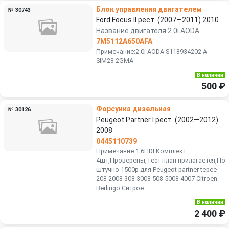
Блок управления двигателем
№ 30743
Ford Focus II рест. (2007—2011) 2010
Название двигателя 2.0i AODA
7M5112A650AFA
Примечание:2.0i AODA S118934202 A
SIM28 2GMA
В наличии
500 ₽
Форсунка дизельная
№ 30126
Peugeot Partner I рест. (2002—2012)
2008
0445110739
Примечание:1.6HDI Комплект
4шт,Проверены,Тест план прилагается,По
штучно 1500р для Peugeot partner tepee
208 2008 308 3008 508 5008 4007 Citroen
Berlingo Ситрое...
В наличии
2 400 ₽