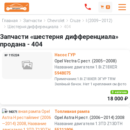
0
Главная
Запчасти
Chevrolet
Cruze
I (2009—2012)
Шестерня дифференциала
404
Запчасти «шестерня дифференциала»
продана - 404
Насос ГУР
№ 115224
Opel Vectra C рест. (2005—2008)
Название двигателя 1.8i Z18XER
5948075
Примечание:1.8i Z18XER ЭГУР TRW
Зелёный бачок. Нет 1 крепления см.фото
В наличии
18 000 ₽
Топливная рампа
№ 94371
Opel Astra H рест. (2006—2014) 2008
Название двигателя 1.3TD Z13DTH
55211906