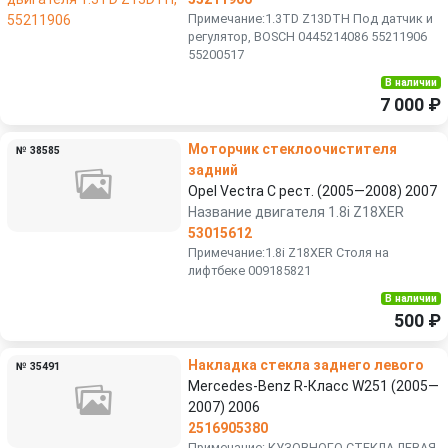
Примечание:1.3TD Z13DTH Под датчик и
регулятор, BOSCH 0445214086 55211906
55200517
В наличии
7 000 ₽
Моторчик стеклоочистителя
№ 38585
задний
Opel Vectra C рест. (2005—2008) 2007
Название двигателя 1.8i Z18XER
53015612
Примечание:1.8i Z18XER Столя на
лифтбеке 009185821
В наличии
500 ₽
Накладка стекла заднего левого
№ 35491
Mercedes-Benz R-Класс W251 (2005—
2007) 2006
2516905380
Примечание: КУЗОВНОГО СТЕКЛА ЛЕВАЯ