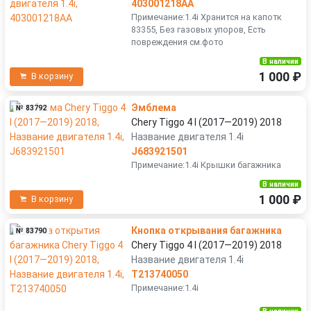
403001218AA
Примечание:1.4i Хранится на капотк
83355, Без газовых упоров, Есть
повреждения см.фото
В наличии
1 000 ₽
В корзину
Эмблема
№ 83792
Chery Tiggo 4 I (2017—2019) 2018
Название двигателя 1.4i
J683921501
Примечание:1.4i Крышки багажника
В наличии
1 000 ₽
В корзину
Кнопка открывания багажника
№ 83790
Chery Tiggo 4 I (2017—2019) 2018
Название двигателя 1.4i
T213740050
Примечание:1.4i