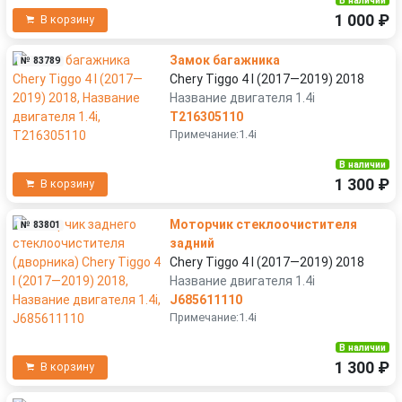
В наличии
1 000 ₽
В корзину
Замок багажника
№ 83789
Chery Tiggo 4 I (2017—2019) 2018
Название двигателя 1.4i
T216305110
Примечание:1.4i
В наличии
1 300 ₽
В корзину
Моторчик стеклоочистителя
№ 83801
задний
Chery Tiggo 4 I (2017—2019) 2018
Название двигателя 1.4i
J685611110
Примечание:1.4i
В наличии
1 300 ₽
В корзину