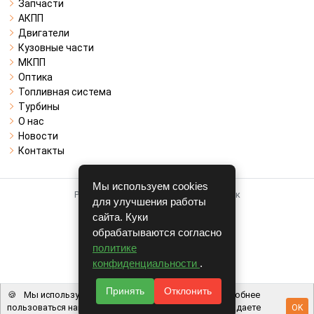
Запчасти
АКПП
Двигатели
Кузовные части
МКПП
Оптика
Топливная система
Турбины
О нас
Новости
Контакты
Мы используем cookies
Работает на системе для авторазборок
для улучшения работы
CARRO.
БИЗНЕС
сайта. Куки
обрабатываются согласно
Полная версия
политике
© COPYRIGHT 2026 г.
конфиденциальности
.
v1.1.24
Принять
Отклонить
🍪
Мы используем файлы cookie, чтобы вам было удобнее
пользоваться нашим сайтом. Используя наш сайт, вы даете
OK