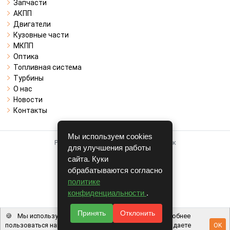
Запчасти
АКПП
Двигатели
Кузовные части
МКПП
Оптика
Топливная система
Турбины
О нас
Новости
Контакты
Мы используем cookies
Работает на системе для авторазборок
для улучшения работы
CARRO.
БИЗНЕС
сайта. Куки
обрабатываются согласно
Полная версия
политике
© COPYRIGHT 2026 г.
конфиденциальности
.
v1.1.24
Принять
Отклонить
🍪
Мы используем файлы cookie, чтобы вам было удобнее
пользоваться нашим сайтом. Используя наш сайт, вы даете
OK