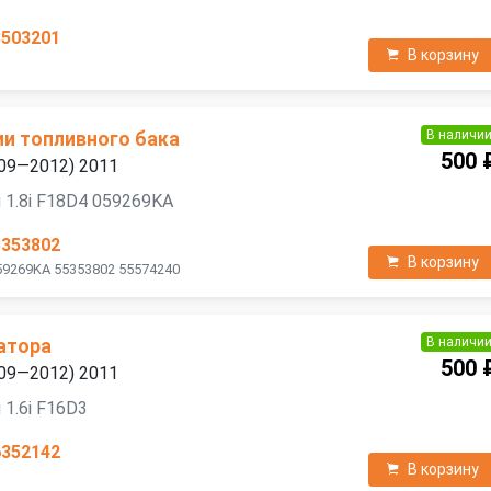
3503201
В корзину
В наличи
ии топливного бака
500 
2009—2012) 2011
 1.8i F18D4 059269KA
5353802
В корзину
59269KA 55353802 55574240
В наличи
атора
500 
2009—2012) 2011
 1.6i F16D3
6352142
В корзину