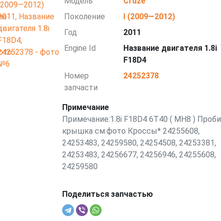
Модель
Cruze
Поколение
I (2009—2012)
Год
2011
Engine Id
Название двигателя 1.8i
F18D4
Номер
24252378
запчасти
Примечание
Примечание:1.8i F18D4 6T40 ( MH8 ) Проб
крышка см.фото Кроссы* 24255608,
24253483, 24259580, 24254508, 24253381,
24253483, 24256677, 24256946, 24255608,
24259580
Поделиться запчастью