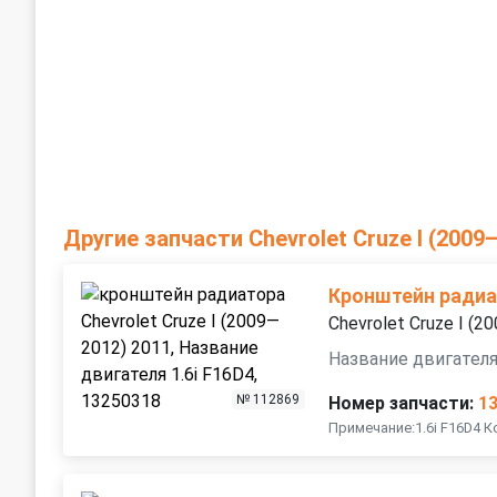
Другие запчасти Chevrolet Cruze I (2009
Кронштейн ради
Chevrolet Cruze I (
Название двигателя
№ 112869
Номер запчасти:
1
Примечание:1.6i F16D4 