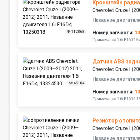
Кронштейн ради
Chevrolet Cruze I (
Название двигателя
№ 112868
Номер запчасти:
1
Примечание:1.6i F16D4 
Датчик ABS задн
Chevrolet Cruze I (
Название двигателя
№ 45184
Номер запчасти:
1
Примечание:1.6i F16D4 1
Резистор отопит
Chevrolet Cruze I (
Название двигателя