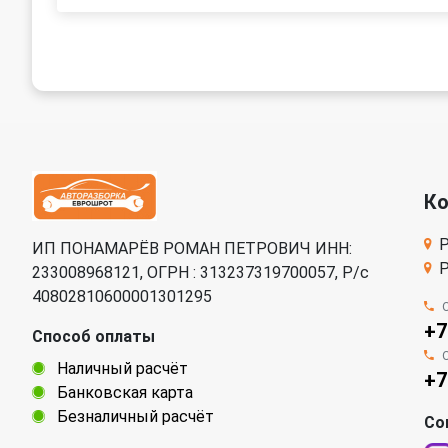
К
Р
ИП ПОНАМАРЁВ РОМАН ПЕТРОВИЧ ИНН:
Р
233008968121, ОГРН : 313237319700057, Р/c
40802810600001301295
+7
Способ оплаты
Наличный расчёт
+7
Банковская карта
Безналичный расчёт
Со