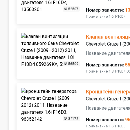
№ 52507
Номер запчасти:
1
Примечание:1.6i F16D4
Клапан вентиляц
Chevrolet Cruze I (
Название двигателя
№ 56509
Номер запчасти:
5
Примечание:1.8i F18D4 0
Кронштейн генер
Chevrolet Cruze I (
Название двигателя
№ 84172
Номер запчасти:
9
Примечание:1.6i F16D3