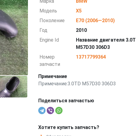
Марка
BMW
Модель
X5
Поколение
E70 (2006—2010)
Год
2010
Engine Id
Название двигателя 3.0
M57D30 306D3
Номер
13717799364
запчасти
Примечание
Примечание:3.0TD M57D30 306D3
Поделиться запчастью
Хотите купить запчасть?