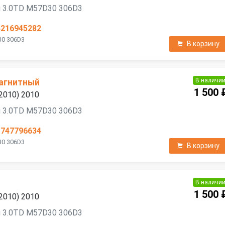
я 3.0TD M57D30 306D3
4216945282
30 306D3
В корзину
В наличи
агнитный
1 500 
2010) 2010
я 3.0TD M57D30 306D3
1747796634
30 306D3
В корзину
В наличи
1 500 
2010) 2010
я 3.0TD M57D30 306D3