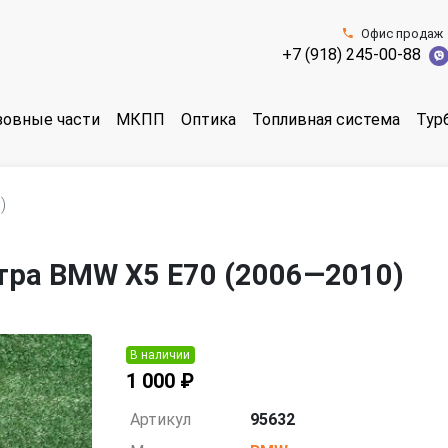
Офис продаж
+7 (918) 245-00-88
зовные части
МКПП
Оптика
Топливная система
Тур
)
тра BMW X5 E70 (2006—2010)
В наличии
1 000 ₽
Артикул
95632