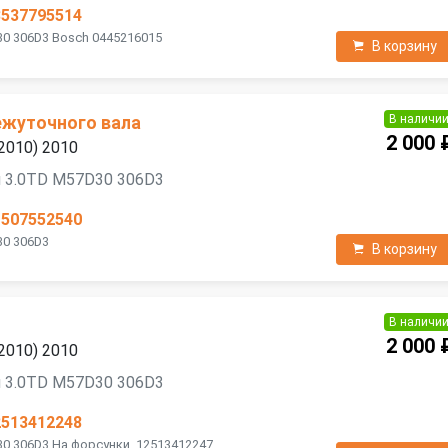
3537795514
0 306D3 Bosch 0445216015
В корзину
В наличи
жуточного вала
2 000 
2010) 2010
я 3.0TD M57D30 306D3
1507552540
30 306D3
В корзину
В наличи
2 000 
2010) 2010
я 3.0TD M57D30 306D3
2513412248
0 306D3 На форсунки. 12513412247