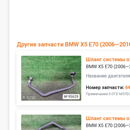
Другие запчасти BMW X5 E70 (2006—201
Шланг системы 
BMW X5 E70 (2006—
Название двигател
Номер запчасти:
6
Примечание:3.0TD M57D
№ 95629
Шланг системы 
BMW X5 E70 (2006—