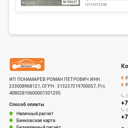
№ 95627
12513412248
К
Р
ИП ПОНАМАРЁВ РОМАН ПЕТРОВИЧ ИНН:
Р
233008968121, ОГРН : 313237319700057, Р/c
40802810600001301295
+7
Способ оплаты
Наличный расчёт
+7
Банковская карта
Безналичный расчёт