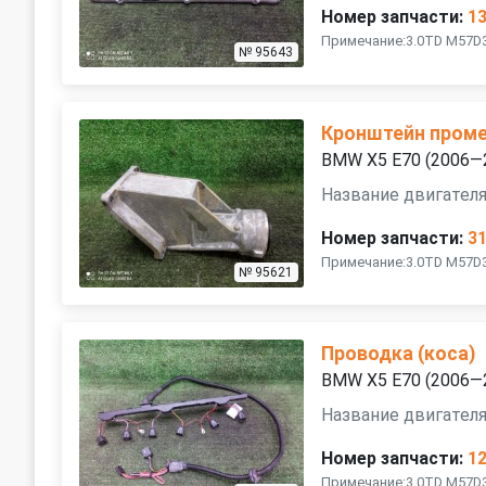
Номер запчасти:
1
Примечание:3.0TD M57D3
№ 95643
Кронштейн проме
BMW X5 E70 (2006—
Название двигател
Номер запчасти:
3
Примечание:3.0TD M57D
№ 95621
Проводка (коса)
BMW X5 E70 (2006—
Название двигател
Номер запчасти:
1
Примечание:3.0TD M57D3