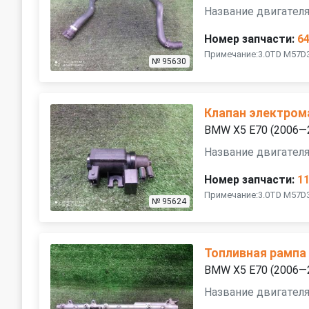
Название двигател
Номер запчасти:
6
Примечание:3.0TD M57D
№ 95630
Клапан электром
BMW X5 E70 (2006—
Название двигател
Номер запчасти:
1
Примечание:3.0TD M57D
№ 95624
Топливная рампа
BMW X5 E70 (2006—
Название двигател