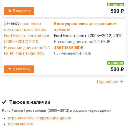
В наличии
500 ₽
В корзину
Блок управления центральным
№ 66479
замком
Ford Fusion I рест. (2005—2012) 2010
Название двигателя 1.4i FXJB
4S6T15K600DB
Примечание:1.4i FXJB
В наличии
500 ₽
В корзину
Подробнее
Также в наличии
Ford Fusion I рестайлинг (2005—2012)
в разделе
«кузовщина
»
ограничитель открывания двери
петля капота