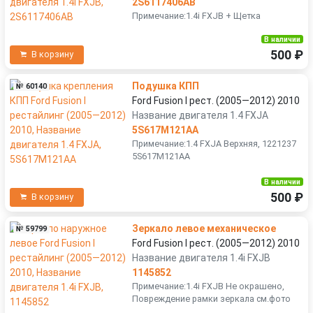
2S6117406AB
Примечание:1.4i FXJB + Щетка
В наличии
500 ₽
В корзину
Подушка КПП
№ 60140
Ford Fusion I рест. (2005—2012) 2010
Название двигателя 1.4 FXJA
5S617M121AA
Примечание:1.4 FXJA Верхняя, 1221237
5S617M121AA
В наличии
500 ₽
В корзину
Зеркало левое механическое
№ 59799
Ford Fusion I рест. (2005—2012) 2010
Название двигателя 1.4i FXJB
1145852
Примечание:1.4i FXJB Не окрашено,
Повреждение рамки зеркала см.фото