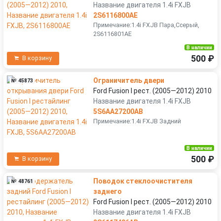
Название двигателя 1.4i FXJB
2S6116800AE
Примечание:1.4i FXJB Пара,Ссерый,
2S6116801AE
В наличии
500 ₽
В корзину
Ограничитель двери
№ 45873
Ford Fusion I рест. (2005—2012) 2010
Название двигателя 1.4i FXJB
5S6AA27200AB
Примечание:1.4i FXJB Задний
В наличии
500 ₽
В корзину
Поводок стеклоочистителя
№ 48761
заднего
Ford Fusion I рест. (2005—2012) 2010
Название двигателя 1.4i FXJB