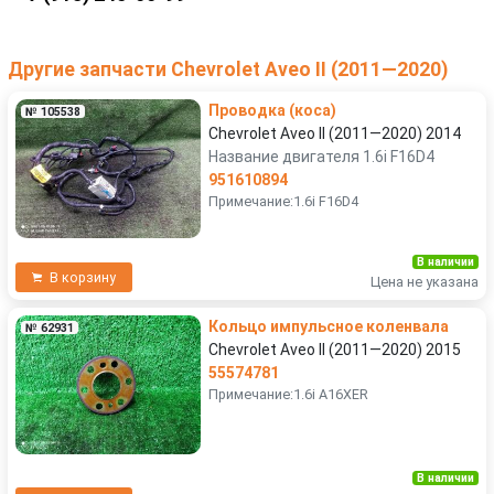
Другие запчасти Chevrolet Aveo II (2011—2020)
Проводка (коса)
№ 105538
Chevrolet Aveo II (2011—2020) 2014
Название двигателя 1.6i F16D4
951610894
Примечание:1.6i F16D4
В наличии
В корзину
Цена не указана
Кольцо импульсное коленвала
№ 62931
Chevrolet Aveo II (2011—2020) 2015
55574781
Примечание:1.6i A16XER
В наличии