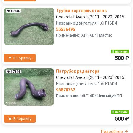
Трубка картерных газов
№ 87846
Chevrolet Aveo II (2011—2020) 2015
Название двигателя 1.6i F16D4
55556495
Примечание:1.6i F16D4 Пластик
В наличии
500 ₽
В корзину
Патрубок радиатора
№ 87844
Chevrolet Aveo II (2011—2020) 2015
Название двигателя 1.6i F16D4
96870762
Примечание:1.6i F16D4 Нижний,АКПП
В наличии
500 ₽
В корзину
Подробнее