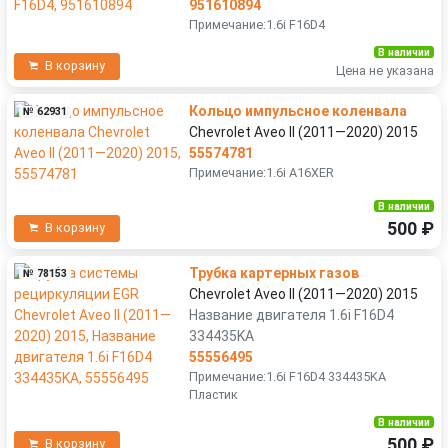
951610894
Примечание:1.6i F16D4
В наличии
В корзину
Цена не указана
Кольцо импульсное коленвала
№ 62931
Chevrolet Aveo II (2011—2020) 2015
55574781
Примечание:1.6i A16XER
В наличии
500 ₽
В корзину
Трубка картерных газов
№ 78153
Chevrolet Aveo II (2011—2020) 2015
Название двигателя 1.6i F16D4
334435KA
55556495
Примечание:1.6i F16D4 334435KA
Пластик
В наличии
500 ₽
В корзину