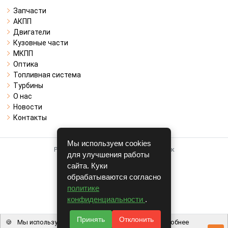
Запчасти
АКПП
Двигатели
Кузовные части
МКПП
Оптика
Топливная система
Турбины
О нас
Новости
Контакты
Мы используем cookies
Работает на системе для авторазборок
для улучшения работы
CARRO.
БИЗНЕС
сайта. Куки
обрабатываются согласно
Полная версия
политике
© COPYRIGHT 2026 г.
конфиденциальности
.
v1.1.24
Принять
Отклонить
🍪
Мы используем файлы cookie, чтобы вам было удобнее