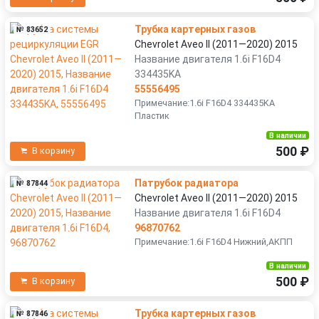
Трубка картерных газов
№ 83652
Chevrolet Aveo II (2011—2020) 2015
Название двигателя 1.6i F16D4
334435KA
55556495
Примечание:1.6i F16D4 334435KA
Пластик
В наличии
500 ₽
В корзину
Патрубок радиатора
№ 87844
Chevrolet Aveo II (2011—2020) 2015
Название двигателя 1.6i F16D4
96870762
Примечание:1.6i F16D4 Нижний,АКПП
В наличии
500 ₽
В корзину
Трубка картерных газов
№ 87846