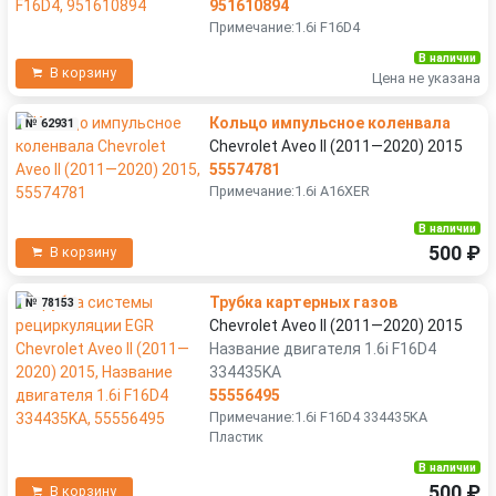
951610894
Примечание:1.6i F16D4
В наличии
В корзину
Цена не указана
Кольцо импульсное коленвала
№ 62931
Chevrolet Aveo II (2011—2020) 2015
55574781
Примечание:1.6i A16XER
В наличии
500 ₽
В корзину
Трубка картерных газов
№ 78153
Chevrolet Aveo II (2011—2020) 2015
Название двигателя 1.6i F16D4
334435KA
55556495
Примечание:1.6i F16D4 334435KA
Пластик
В наличии
500 ₽
В корзину