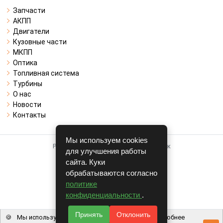
Запчасти
АКПП
Двигатели
Кузовные части
МКПП
Оптика
Топливная система
Турбины
О нас
Новости
Контакты
Мы используем cookies
Работает на системе для авторазборок
для улучшения работы
CARRO.
БИЗНЕС
сайта. Куки
обрабатываются согласно
Полная версия
политике
© COPYRIGHT 2026 г.
конфиденциальности
.
v1.1.24
Принять
Отклонить
🍪
Мы используем файлы cookie, чтобы вам было удобнее