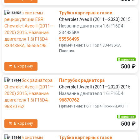
Трубка картерных газов
№ 83652
Chevrolet Aveo II (2011—2020) 2015
Название двигателя 1.6i F16D4
334435KA
55556495
Примечание:1.6i F16D4 334435KA
Пластик
В наличии
500 ₽
В корзину
Патрубок радиатора
№ 87844
Chevrolet Aveo II (2011—2020) 2015
Название двигателя 1.6i F16D4
96870762
Примечание:1.6i F16D4 Нижний,АКПП
В наличии
500 ₽
В корзину
Трубка картерных газов
№ 87846