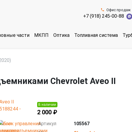
Офис продаж
+7 (918) 245-00-88
зовные части
МКПП
Оптика
Топливная система
Тур
2020)
7
ъемниками Chevrolet Aveo II
В наличии
2 000 ₽
Артикул
105567