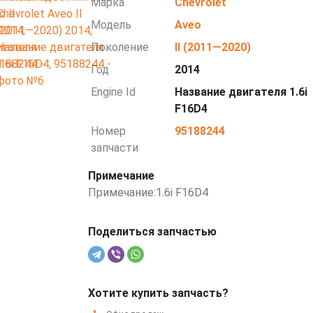
Марка
Chevrolet
Модель
Aveo
Поколение
II (2011—2020)
Год
2014
Engine Id
Название двигателя 1.6i
F16D4
Номер
95188244
запчасти
Примечание
Примечание:1.6i F16D4
Поделиться запчастью
Хотите купить запчасть?