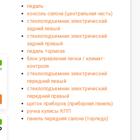
педаль
консоль салона (центральная часть)
стеклоподъемник электрический
задний левый
стеклоподъемник электрический
задний правый
педаль тормоза
блок управления печки / климат-
и
контроля
а
стеклоподъемник электрический
передний левый
стеклоподъемник электрический
передний правый
щиток приборов (приборная панель)
ручка кулисы КПП
панель передняя салона (торпедо)
и
₽