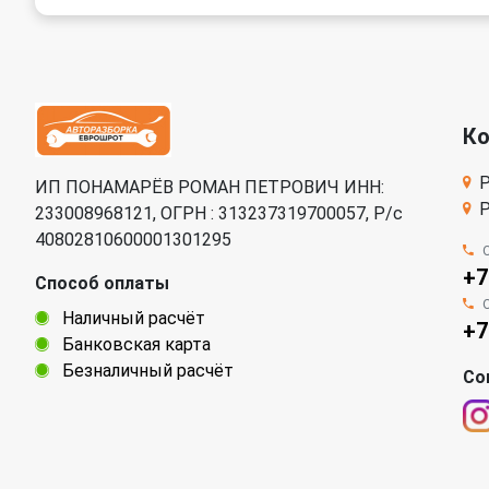
К
Р
ИП ПОНАМАРЁВ РОМАН ПЕТРОВИЧ ИНН:
Р
233008968121, ОГРН : 313237319700057, Р/c
40802810600001301295
+7
Способ оплаты
Наличный расчёт
+7
Банковская карта
Безналичный расчёт
Со