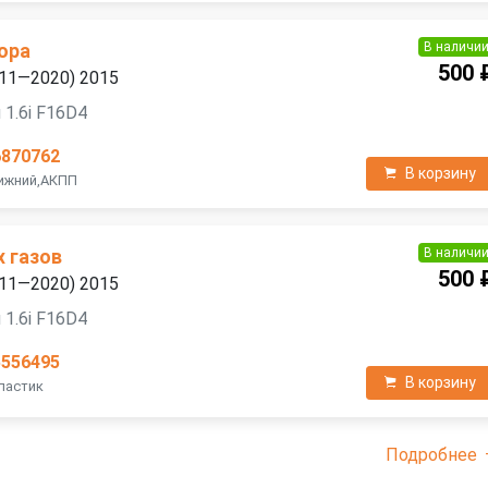
В наличи
ора
500 
2011—2020) 2015
 1.6i F16D4
6870762
В корзину
Нижний,АКПП
В наличи
х газов
500 
2011—2020) 2015
 1.6i F16D4
5556495
В корзину
Пластик
Подробнее