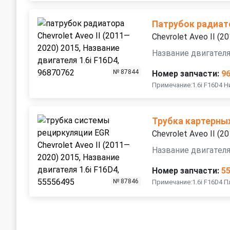
Патрубок радиат
Chevrolet Aveo II (
Название двигателя
№ 87844
Номер запчасти:
9
Примечание:1.6i F16D4 
Трубка картерны
Chevrolet Aveo II (
Название двигателя
Номер запчасти:
5
№ 87846
Примечание:1.6i F16D4 