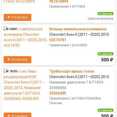
951610894
Примечание:1.6i F16D4
В наличии
В корзину
Цена не указана
Кольцо импульсное коленвала
№ 62931
Chevrolet Aveo II (2011—2020) 2015
55574781
Примечание:1.6i A16XER
В наличии
500 ₽
В корзину
Трубка картерных газов
№ 78153
Chevrolet Aveo II (2011—2020) 2015
Название двигателя 1.6i F16D4
334435KA
55556495
Примечание:1.6i F16D4 334435KA
Пластик
В наличии
500 ₽
В корзину