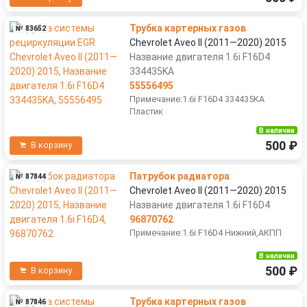
Трубка картерных газов
№ 83652
Chevrolet Aveo II (2011—2020) 2015
Название двигателя 1.6i F16D4
334435KA
55556495
Примечание:1.6i F16D4 334435KA
Пластик
В наличии
500 ₽
В корзину
Патрубок радиатора
№ 87844
Chevrolet Aveo II (2011—2020) 2015
Название двигателя 1.6i F16D4
96870762
Примечание:1.6i F16D4 Нижний,АКПП
В наличии
500 ₽
В корзину
Трубка картерных газов
№ 87846