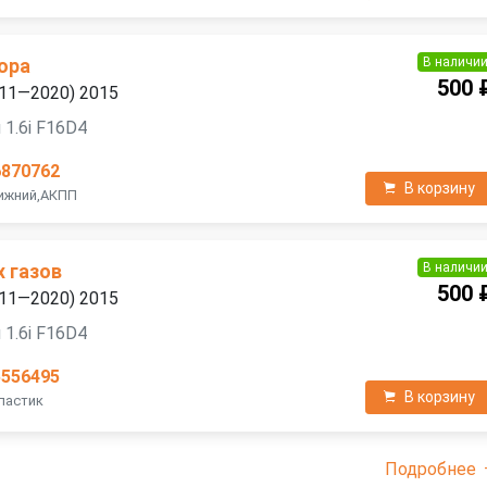
В наличи
ора
500 
2011—2020) 2015
 1.6i F16D4
6870762
В корзину
Нижний,АКПП
В наличи
х газов
500 
2011—2020) 2015
 1.6i F16D4
5556495
В корзину
Пластик
Подробнее