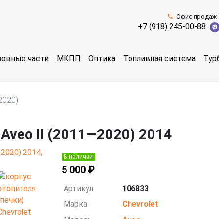
Офис продаж
+7 (918) 245-00-88
зовные части
МКПП
Оптика
Топливная система
Тур
2020)
 Aveo II (2011—2020) 2014
В наличии
5 000 ₽
Артикул
106833
Марка
Chevrolet