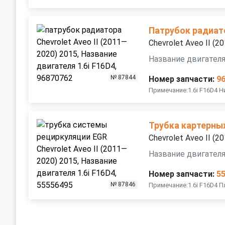
Патрубок радиат
Chevrolet Aveo II (
Название двигателя
№ 87844
Номер запчасти:
9
Примечание:1.6i F16D4 
Трубка картерны
Chevrolet Aveo II (
Название двигателя
Номер запчасти:
5
№ 87846
Примечание:1.6i F16D4 