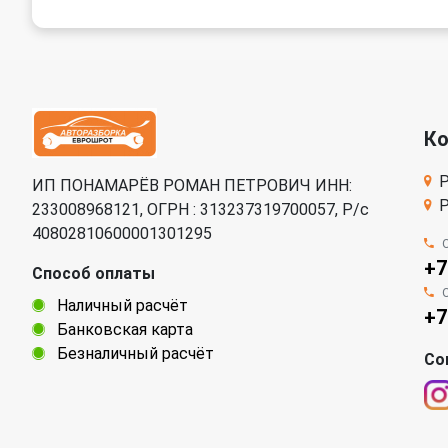
К
Р
ИП ПОНАМАРЁВ РОМАН ПЕТРОВИЧ ИНН:
Р
233008968121, ОГРН : 313237319700057, Р/c
40802810600001301295
+7
Способ оплаты
Наличный расчёт
+7
Банковская карта
Безналичный расчёт
Со