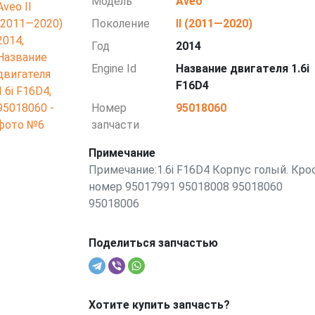
Модель
Aveo
Поколение
II (2011—2020)
Год
2014
Engine Id
Название двигателя 1.6i
F16D4
Номер
95018060
запчасти
Примечание
Примечание:1.6i F16D4 Корпус голый. Кро
номер 95017991 95018008 95018060
95018006
Поделиться запчастью
Хотите купить запчасть?