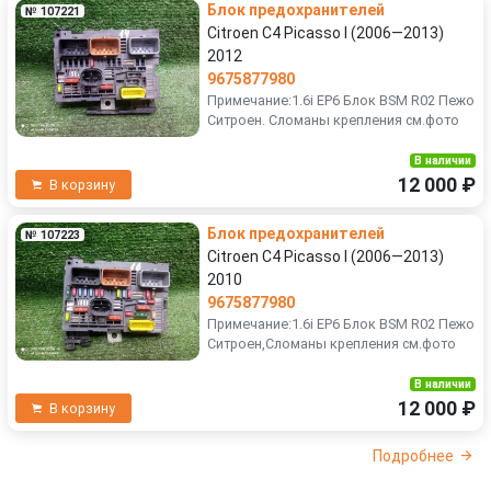
Блок предохранителей
№ 107221
Citroen C4 Picasso I (2006—2013)
2012
9675877980
Примечание:1.6i EP6 Блок BSM R02 Пежо
Ситроен. Сломаны крепления см.фото
В наличии
12 000 ₽
В корзину
Блок предохранителей
№ 107223
Citroen C4 Picasso I (2006—2013)
2010
9675877980
Примечание:1.6i EP6 Блок BSM R02 Пежо
Ситроен,Сломаны крепления см.фото
В наличии
12 000 ₽
В корзину
Подробнее