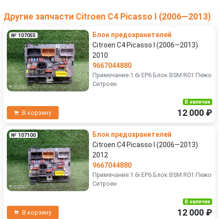
Другие запчасти Citroen C4 Picasso I (2006—2013)
Блок предохранителей
№ 107055
Citroen C4 Picasso I (2006—2013)
2010
9667044880
Примечание:1.6i EP6 Блок BSM R01 Пежо
Ситроен
В наличии
12 000 ₽
В корзину
Блок предохранителей
№ 107100
Citroen C4 Picasso I (2006—2013)
2012
9667044880
Примечание:1.6i EP6 Блок BSM R01 Пежо
Ситроен
В наличии
12 000 ₽
В корзину