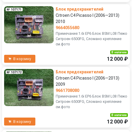
Блок предохранителей
№ 107171
Citroen C4 Picasso I (2006—2013)
2010
9664055680
Примечание:1.6i EP6 Блок BSM L08 Пежо
Ситроен 6500FG, Сломано крепление
см.фото
В наличии
12 000 ₽
В корзину
Блок предохранителей
№ 107172
Citroen C4 Picasso I (2006—2013)
2009
9661708080
Примечание:1.6i EP6 Блок BSM L08 Пежо
Ситроен 6500FG, Сломано крепление
см.фото
В наличии
12 000 ₽
В корзину