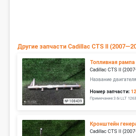
Другие запчасти Cadillac CTS II (2007—2
Топливная рампа
Cadillac CTS II (200
Название двигателя 
Номер запчасти:
1
Примечание:3.6i LLT 126
№ 108439
Кронштейн генер
Cadillac CTS II (200