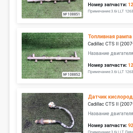
Номер запчасти:
1
Примечание:3.6i LLT 126
№ 108851
Топливная рампа
Cadillac CTS II (200
Название двигателя 
Номер запчасти:
1
Примечание:3.6i LLT 126
№ 108852
Датчик кислород
Cadillac CTS II (200
Название двигателя 
Номер запчасти:
9
Примечание:3.6i LLT Ле