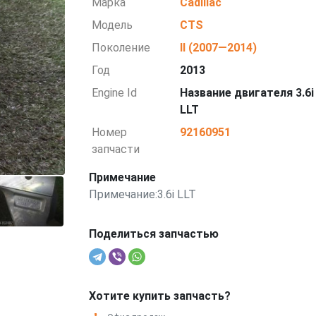
Марка
Cadillac
Модель
CTS
Поколение
II (2007—2014)
Год
2013
Engine Id
Название двигателя 3.6i
LLT
Номер
92160951
запчасти
Примечание
Примечание:3.6i LLT
Поделиться запчастью
Хотите купить запчасть?