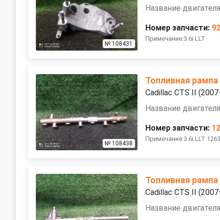
Название двигателя 
Номер запчасти:
9
Примечание:3.6i LLT
№ 108431
Топливная рампа
Cadillac CTS II (200
Название двигателя 
Номер запчасти:
1
Примечание:3.6i LLT 126
№ 108438
Топливная рампа
Cadillac CTS II (200
Название двигателя 