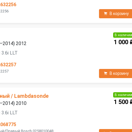
2632256
32256
В корзину
В наличи
1 000 
7—2014) 2012
3.6i LLT
2632257
32257
В корзину
В наличи
ный / Lambdasonde
1 500 
7—2014) 2010
3.6i LLT
2068775
вый/Правый Bosch 0258010048