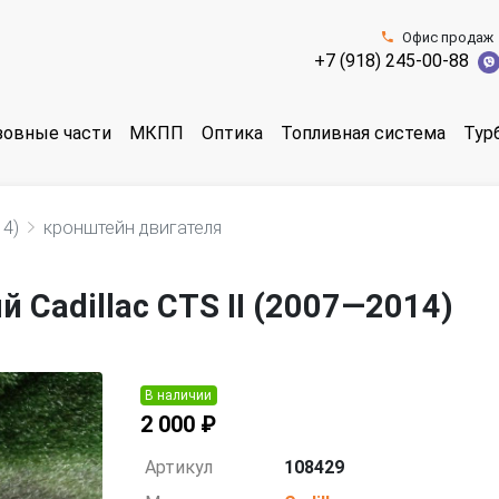
Офис продаж
+7 (918) 245-00-88
зовные части
МКПП
Оптика
Топливная система
Тур
14)
кронштейн двигателя
 Cadillac CTS II (2007—2014)
В наличии
2 000 ₽
Артикул
108429