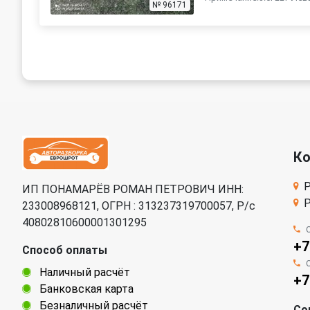
№ 96171
К
Р
ИП ПОНАМАРЁВ РОМАН ПЕТРОВИЧ ИНН:
Р
233008968121, ОГРН : 313237319700057, Р/c
40802810600001301295
+7
Способ оплаты
Наличный расчёт
+7
Банковская карта
Безналичный расчёт
Со