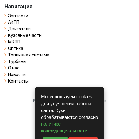
Навигация
Запчасти
АКПП
Двигатели
Кузовные части
МКПП
Оптика
Топливная система
Турбины
О нас
Новости
Контакты
Мы используем cookies
Работает на системе для авторазборок
для улучшения работы
CARRO.
БИЗНЕС
сайта. Куки
обрабатываются согласно
Полная версия
политике
© COPYRIGHT 2026 г.
конфиденциальности
.
v1.1.24