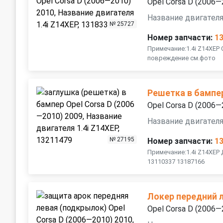
Opel Corsa D (2006—
Название двигателя
№ 25727
Номер запчасти:
1
Примечание:1.4i Z14XEP 
повреждение см.фото
Решетка в бампе
Opel Corsa D (2006—
Название двигателя
№ 27195
Номер запчасти:
1
Примечание:1.4i Z14XEP
13110337 13187166
Локер передний 
Opel Corsa D (2006—