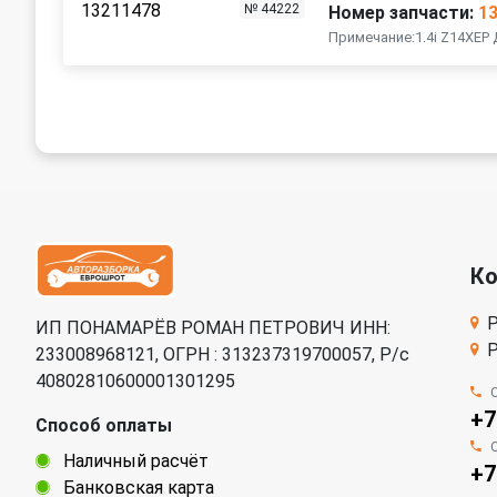
№ 44222
Номер запчасти:
1
Примечание:1.4i Z14XEP
К
Р
ИП ПОНАМАРЁВ РОМАН ПЕТРОВИЧ ИНН:
Р
233008968121, ОГРН : 313237319700057, Р/c
40802810600001301295
+7
Способ оплаты
Наличный расчёт
+7
Банковская карта