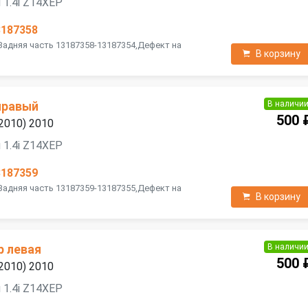
 1.4i Z14XEP
3187358
 Задняя часть 13187358-13187354,Дефект на
В корзину
В наличи
правый
500 
2010) 2010
 1.4i Z14XEP
3187359
 Задняя часть 13187359-13187355,Дефект на
В корзину
В наличи
р левая
500 
2010) 2010
 1.4i Z14XEP