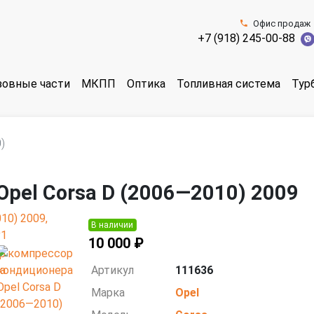
Офис продаж
+7 (918) 245-00-88
зовные части
МКПП
Оптика
Топливная система
Тур
)
pel Corsa D (2006—2010) 2009
В наличии
10 000 ₽
Артикул
111636
Марка
Opel