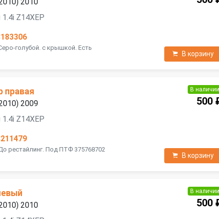
2010) 2010
 1.4i Z14XEP
3183306
Серо-голубой. с крышкой. Есть
В корзину
В наличи
р правая
500 
2010) 2009
 1.4i Z14XEP
3211479
 До рестайлинг. Под ПТФ 375768702
В корзину
В наличи
левый
500 
2010) 2010