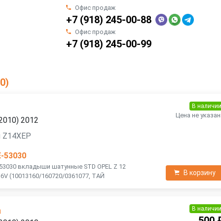
Офис продаж
+7 (918) 245-00-88
Офис продаж
+7 (918) 245-00-99
0)
В наличи
Цена не указан
2010) 2012
я Z14XEP
E-53030
-53030 вкладыши шатунные STD OPEL Z 12
В корзину
i 16V (10013160/160720/0361077, ТАЙ
В наличи
а
500 