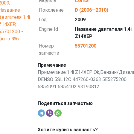
Модель
Corsa
Поколение
D (2006—2010)
Год
2009
Engine Id
Название двигателя 1.4i
Z14XEP
Номер
55701200
запчасти
Примечание
Примечание:1.4i Z14XEP Ok,Бензин/Дизел
DENSO 5SL12C 447260-0363 5E5275200
6854091 6854102 93190812
Поделиться запчастью
Хотите купить запчасть?