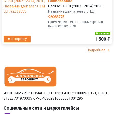
Lambdasonde
Cadillac CTS II (2007—2014) 2010
Название двигателя 3.6i LLT
92068775
Примечание:3.6i LLT Левый/Правый
Bosch 0258010048
В наличии
1 500 ₽
В корзину
Подробнее
ИП ПОНАМАРЁВ РОМАН ПЕТРОВИЧ ИНН: 233008968121, ОГРН :
313237319700057, Р/c 40802810600001301295
Социальные сети и маркетплейсы