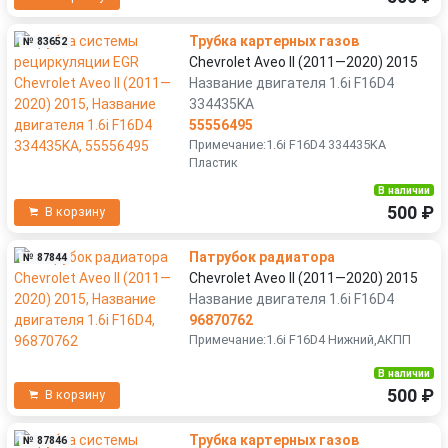
Трубка картерных газов
№ 83652
Chevrolet Aveo II (2011—2020) 2015
Название двигателя 1.6i F16D4
334435KA
55556495
Примечание:1.6i F16D4 334435KA
Пластик
В наличии
500 ₽
В корзину
Патрубок радиатора
№ 87844
Chevrolet Aveo II (2011—2020) 2015
Название двигателя 1.6i F16D4
96870762
Примечание:1.6i F16D4 Нижний,АКПП
В наличии
500 ₽
В корзину
Трубка картерных газов
№ 87846