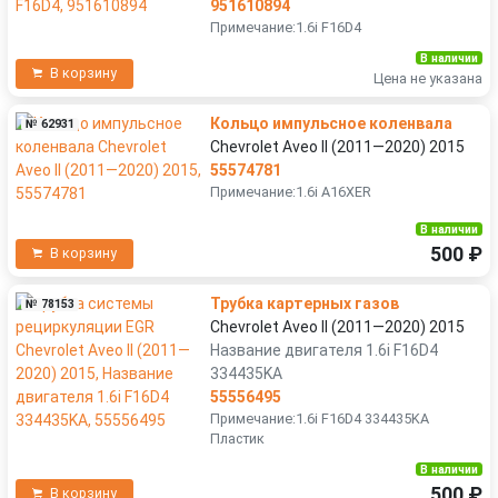
951610894
Примечание:1.6i F16D4
В наличии
В корзину
Цена не указана
Кольцо импульсное коленвала
№ 62931
Chevrolet Aveo II (2011—2020) 2015
55574781
Примечание:1.6i A16XER
В наличии
500 ₽
В корзину
Трубка картерных газов
№ 78153
Chevrolet Aveo II (2011—2020) 2015
Название двигателя 1.6i F16D4
334435KA
55556495
Примечание:1.6i F16D4 334435KA
Пластик
В наличии
500 ₽
В корзину