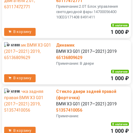
63117472771
Примечание:2.0T Блок управления
светодиодной фары 14700056400
10EEG171408 8491411
В наличии
1 000 ₽
В корзину
Динамик
№ 61888
BMW X3 G01 (2017—2021) 2019
65136809629
Примечание: В двери
В наличии
1 000 ₽
В корзину
Стекло двери задней правой
№ 61898
(форточка)
BMW X3 G01 (2017—2021) 2019
51357410056
Примечание:
В наличии
1 000 ₽
В корзину