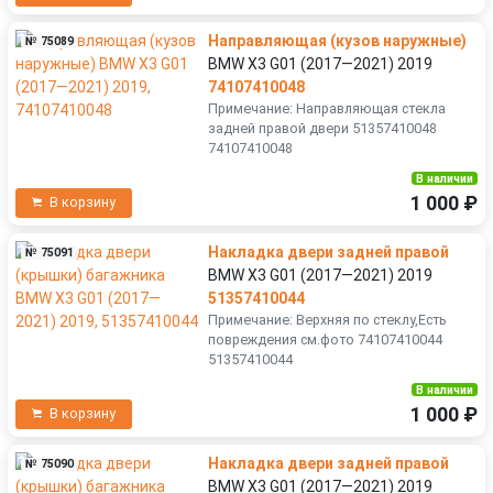
Направляющая (кузов наружные)
№ 75089
BMW X3 G01 (2017—2021) 2019
74107410048
Примечание: Направляющая стекла
задней правой двери 51357410048
74107410048
В наличии
1 000 ₽
В корзину
Накладка двери задней правой
№ 75091
BMW X3 G01 (2017—2021) 2019
51357410044
Примечание: Верхняя по стеклу,Есть
повреждения см.фото 74107410044
51357410044
В наличии
1 000 ₽
В корзину
Накладка двери задней правой
№ 75090
BMW X3 G01 (2017—2021) 2019