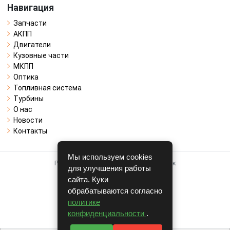
Навигация
Запчасти
АКПП
Двигатели
Кузовные части
МКПП
Оптика
Топливная система
Турбины
О нас
Новости
Контакты
Мы используем cookies
Работает на системе для авторазборок
для улучшения работы
CARRO.
БИЗНЕС
сайта. Куки
обрабатываются согласно
Полная версия
политике
© COPYRIGHT 2026 г.
конфиденциальности
.
v1.1.24