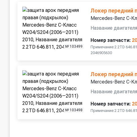
Локер передний 
Mercedes-Benz C-К
Название двигателя
Номер запчасти:
2
№ 103499
Примечание:2.2TD 646.8
2046905630
Локер передний 
Mercedes-Benz C-К
Название двигателя
Номер запчасти:
2
№ 103498
Примечание:2.2TD 646.8