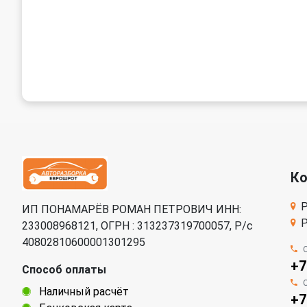
К
Р
ИП ПОНАМАРЁВ РОМАН ПЕТРОВИЧ ИНН:
Р
233008968121, ОГРН : 313237319700057, Р/c
40802810600001301295
+7
Способ оплаты
Наличный расчёт
+7