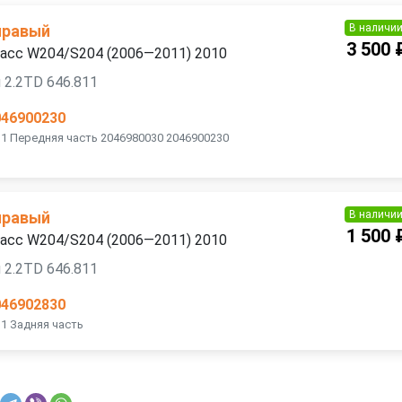
В наличи
правый
3 500 
ласс W204/S204 (2006—2011) 2010
 2.2TD 646.811
046900230
11 Передняя часть 2046980030 2046900230
В наличи
правый
1 500 
ласс W204/S204 (2006—2011) 2010
 2.2TD 646.811
046902830
11 Задняя часть