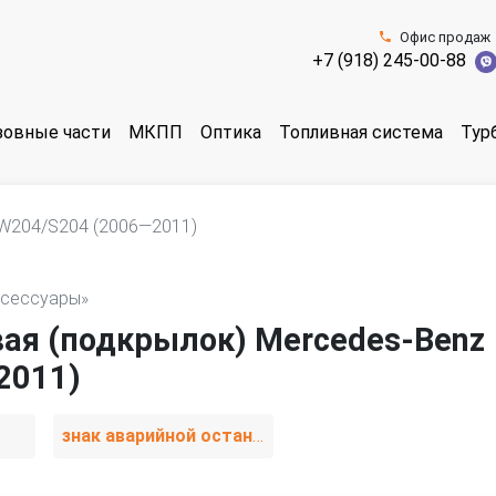
Офис продаж
+7 (918) 245-00-88
зовные части
МКПП
Оптика
Топливная система
Тур
W204/S204 (2006—2011)
ксессуары»
вая (подкрылок) Mercedes-Benz
2011)
знак аварийной остановки