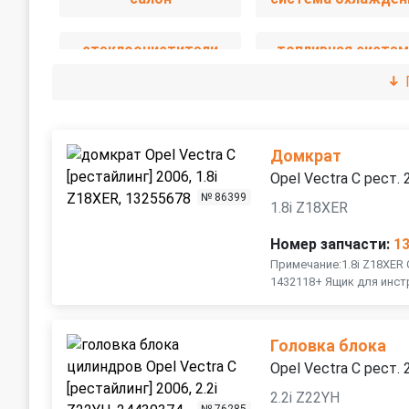
стеклоочистители
топливная систем
электрика
Домкрат
Opel Vectra C рест. 
№ 86399
1.8i Z18XER
Номер запчасти:
1
Примечание:1.8i Z18XER
1432118+ Ящик для инст
Головка блока
Opel Vectra C рест. 
2.2i Z22YH