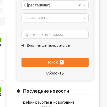
C [рестайлинг]
×
Наименование
и
₽
Дополнительные параметры
Поиск
2
Сбросить
и
Последние новости
₽
График работы в новогодние