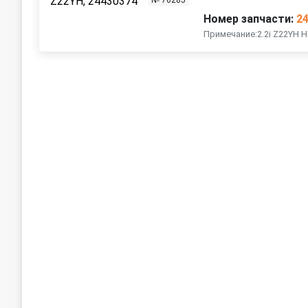
№ 76285
Номер запчасти:
2
Примечание:2.2i Z22YH Н