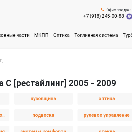
Офис продаж
+7 (918) 245-00-88
зовные части
МКПП
Оптика
Топливная система
Тур
г]
a C [рестайлинг] 2005 - 2009
кузовщина
оптика
пассивная безопасность
подвеска
рулевое управление
ия
системы комфорта
стекла