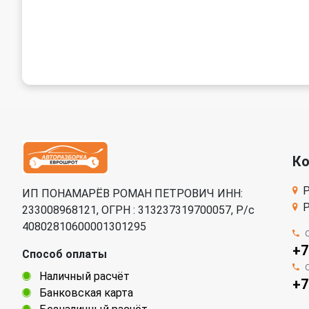
К
Р
ИП ПОНАМАРЁВ РОМАН ПЕТРОВИЧ ИНН:
Р
233008968121, ОГРН : 313237319700057, Р/c
40802810600001301295
+7
Способ оплаты
Наличный расчёт
+7
Банковская карта