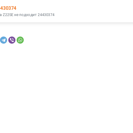
4430374
а Z22SE не подходит 24430374