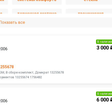
а
тормозная система
трансмиссия
Показать все
В наличи
3 000 
2006
3255678
 GM, В сборе комплект, Домкрат 13255678
рументов 13255674 1756482
В наличи
6 000 
2006