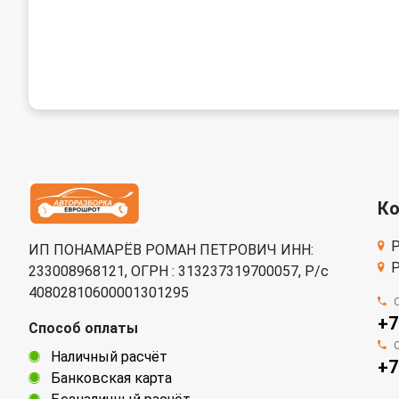
К
Р
ИП ПОНАМАРЁВ РОМАН ПЕТРОВИЧ ИНН:
Р
233008968121, ОГРН : 313237319700057, Р/c
40802810600001301295
+7
Способ оплаты
Наличный расчёт
+7
Банковская карта