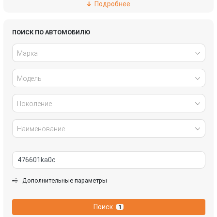
Подробнее
Haval
Hyundai
Infiniti
Jaguar
ПОИСК ПО АВТОМОБИЛЮ
Марка
Kia
Land Rover
Модель
Lexus
Mazda
Mercedes-Benz
Mini
Поколение
Mitsubishi
Nissan
Наименование
Opel
Peugeot
Renault
SEAT
Дополнительные параметры
Skoda
SsangYong
Поиск
1