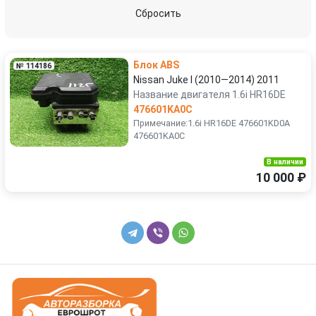
Suzuki
Tesla
Сбросить
Toyota
Volkswagen
Блок ABS
№ 114186
Volvo
Nissan Juke I (2010—2014) 2011
Название двигателя 1.6i HR16DE
476601KA0C
Примечание:1.6i HR16DE 476601KD0A
476601KA0C
В наличии
10 000 ₽