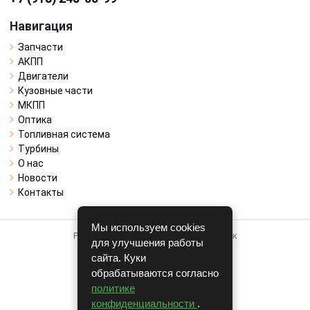
Навигация
Запчасти
АКПП
Двигатели
Кузовные части
МКПП
Оптика
Топливная система
Турбины
О нас
Новости
Контакты
Мы используем cookies
Работает на системе для авторазборок
для улучшения работы
CARRO.
БИЗНЕС
сайта. Куки
обрабатываются согласно
Полная версия
политике
© COPYRIGHT 2026 г.
конфиденциальности
.
v1.1.24