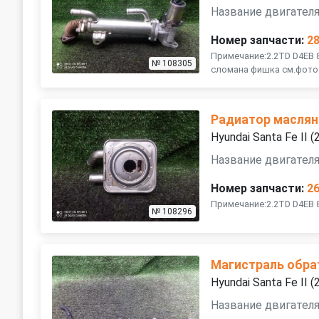
Название двигателя
Номер запчасти:
2
Примечание:2.2TD D4EB 
№ 108305
сломана фишка см.фото 
Радиатор масля
Hyundai Santa Fe II
Название двигателя
Номер запчасти:
2
Примечание:2.2TD D4EB 
№ 108296
Магистраль обра
Hyundai Santa Fe II
Название двигателя