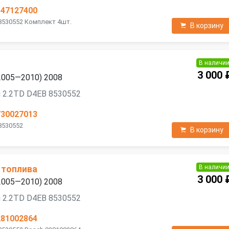
147127400
8530552 Комплект 4шт.
В корзину
В наличи
3 000 
 (2005—2010) 2008
 2.2TD D4EB 8530552
730027013
8530552
В корзину
В наличи
 топлива
3 000 
 (2005—2010) 2008
 2.2TD D4EB 8530552
281002864