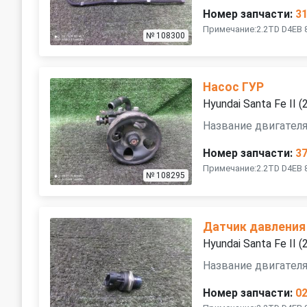
Номер запчасти:
3
Примечание:2.2TD D4EB 
№ 108300
Насос ГУР
Hyundai Santa Fe II
Название двигателя
Номер запчасти:
3
Примечание:2.2TD D4EB 
№ 108295
Датчик давления
Hyundai Santa Fe II
Название двигателя
Номер запчасти:
0