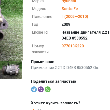
Марка
Hyundai
Модель
Santa Fe
Поколение
II (2005—2010)
Год
2009
Engine Id
Название двигателя 2.2
D4EB 8530552
Номер
977013K220
запчасти
Примечание
Примечание:2.2TD D4EB 8530552 Ок.
Поделиться запчастью
Хотите купить запчасть?