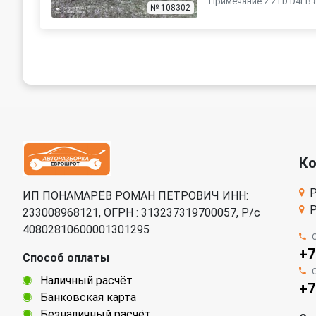
Примечание:2.2TD D4EB 
№ 108302
К
Р
ИП ПОНАМАРЁВ РОМАН ПЕТРОВИЧ ИНН:
Р
233008968121, ОГРН : 313237319700057, Р/c
40802810600001301295
+7
Способ оплаты
Наличный расчёт
+7
Банковская карта
Безналичный расчёт