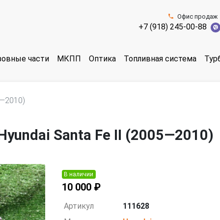
Офис продаж
+7 (918) 245-00-88
зовные части
МКПП
Оптика
Топливная система
Тур
5—2010)
undai Santa Fe II (2005—2010)
В наличии
10 000 ₽
Артикул
111628