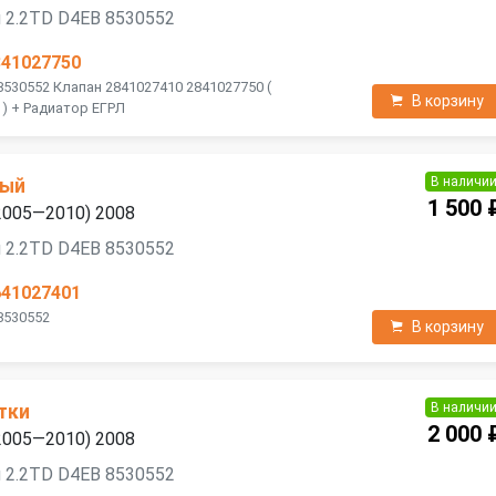
 2.2TD D4EB 8530552
841027750
8530552 Клапан 2841027410 2841027750 (
В корзину
) + Радиатор ЕГРЛ
В наличи
ный
1 500 
 (2005—2010) 2008
 2.2TD D4EB 8530552
641027401
8530552
В корзину
В наличи
тки
2 000 
 (2005—2010) 2008
 2.2TD D4EB 8530552