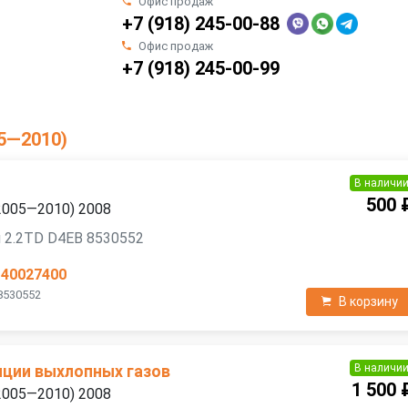
Офис продаж
+7 (918) 245-00-88
Офис продаж
+7 (918) 245-00-99
05—2010)
В наличи
500 
 (2005—2010) 2008
 2.2TD D4EB 8530552
140027400
8530552
В корзину
В наличи
яции выхлопных газов
1 500 
 (2005—2010) 2008