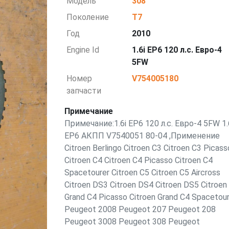
Модель
308
Поколение
T7
Год
2010
Engine Id
1.6i EP6 120 л.с. Евро-4
5FW
Номер
V754005180
запчасти
Примечание
Примечание:1.6i EP6 120 л.с. Евро-4 5FW 1.
EP6 АКПП V7540051 80-04 ,Применение
Citroen Berlingo Citroen C3 Citroen C3 Picass
Citroen C4 Citroen C4 Picasso Citroen C4
Spacetourer Citroen C5 Citroen C5 Aircross
Citroen DS3 Citroen DS4 Citroen DS5 Citroen
Grand C4 Picasso Citroen Grand C4 Spacetour
Peugeot 2008 Peugeot 207 Peugeot 208
Peugeot 3008 Peugeot 308 Peugeot