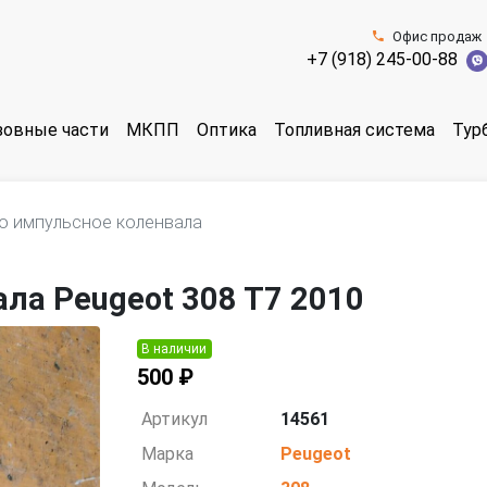
Офис продаж
+7 (918) 245-00-88
зовные части
МКПП
Оптика
Топливная система
Тур
о импульсное коленвала
ла Peugeot 308 T7 2010
В наличии
500 ₽
Артикул
14561
Марка
Peugeot