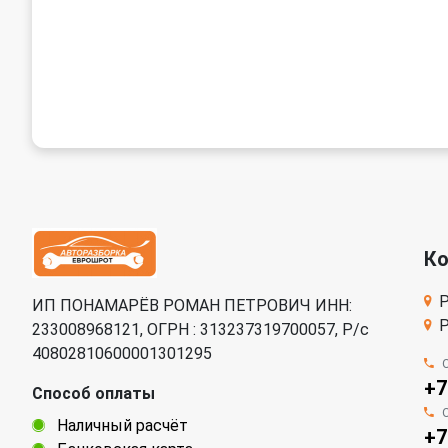
К
Р
ИП ПОНАМАРЁВ РОМАН ПЕТРОВИЧ ИНН:
Р
233008968121, ОГРН : 313237319700057, Р/c
40802810600001301295
+7
Способ оплаты
Наличный расчёт
+7