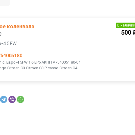
В наличи
ое коленвала
500 
0
ро-4 5FW
754005180
л.с. Евро-4 5FW 1.6 EP6 АКПП V7540051 80-04
ngo Citroen C3 Citroen C3 Picasso Citroen C4