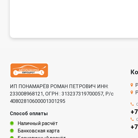
К
Р
ИП ПОНАМАРЁВ РОМАН ПЕТРОВИЧ ИНН:
Р
233008968121, ОГРН : 313237319700057, Р/c
40802810600001301295
+7
Способ оплаты
Наличный расчёт
+7
Банковская карта