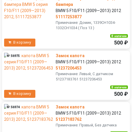
бампера
BMW 5 F10/F11 (2009—2013) 2012
51117253877
Примечание: Домик, 1339CH1034-
1332CH1034 ( Поз 13 )
В наличии
500 ₽
В корзину
Замок капота
№ 56975
BMW 5 F10/F11 (2009—2013) 2012
51237206453
Примечание: Левый, С датчиком
51237183761 51237206453
В наличии
500 ₽
В корзину
Замок капота
№ 56974
BMW 5 F10/F11 (2009—2013) 2012
51237183762
Примечание: Правый, Без датчика