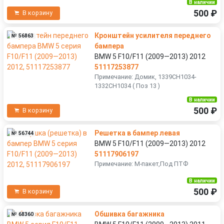
В наличии
500 ₽
В корзину
Кронштейн усилителя переднего
№ 56863
бампера
BMW 5 F10/F11 (2009—2013) 2012
51117253877
Примечание: Домик, 1339CH1034-
1332CH1034 ( Поз 13 )
В наличии
500 ₽
В корзину
Решетка в бампер левая
№ 56744
BMW 5 F10/F11 (2009—2013) 2012
51117906197
Примечание: M-пакет,Под ПТФ
В наличии
500 ₽
В корзину
Обшивка багажника
№ 68360