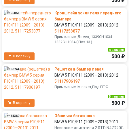
500 ₽
В корзину
Кронштейн усилителя переднего
№ 56863
бампера
BMW 5 F10/F11 (2009—2013) 2012
51117253877
Примечание: Домик, 1339CH1034-
1332CH1034 ( Поз 13 )
В наличии
500 ₽
В корзину
Решетка в бампер левая
№ 56744
BMW 5 F10/F11 (2009—2013) 2012
51117906197
Примечание: M-пакет,Под ПТФ
В наличии
500 ₽
В корзину
Обшивка багажника
№ 68360
BMW 5 F10/F11 (2009—2013) 2011
Название двигателя 2.0TD N47D20C