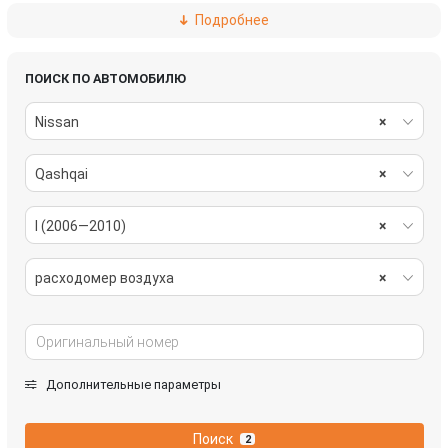
Подробнее
замок зажигания
катушка зажигания
переключатель подрулевой (стрекоза)
проводка
ПОИСК ПО АВТОМОБИЛЮ
Nissan
×
реле накала свечей
стартер
Qashqai
×
I (2006—2010)
×
расходомер воздуха
×
Дополнительные параметры
Поиск
2