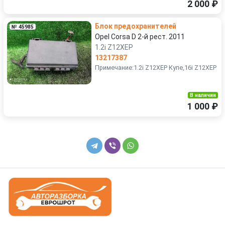
2 000 ₽
Блок предохранителей
№ 45985
Opel Corsa D 2-й рест. 2011
1.2i Z12XEP
13217387
Примечание:1.2i Z12XEP Купе,16i Z12XEP
В наличии
1 000 ₽