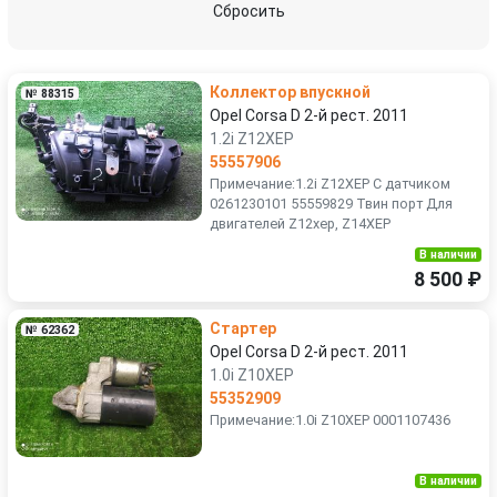
Сбросить
Коллектор впускной
№ 88315
Opel Corsa D 2-й рест. 2011
1.2i Z12XEP
55557906
Примечание:1.2i Z12XEP С датчиком
0261230101 55559829 Твин порт Для
двигателей Z12xep, Z14XEP
В наличии
8 500 ₽
Стартер
№ 62362
Opel Corsa D 2-й рест. 2011
1.0i Z10XEP
55352909
Примечание:1.0i Z10XEP 0001107436
В наличии