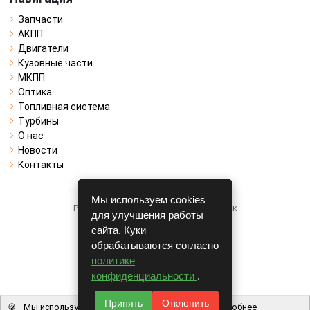
Запчасти
АКПП
Двигатели
Кузовные части
МКПП
Оптика
Топливная система
Турбины
О нас
Новости
Контакты
Мы используем cookies
Работает на системе для авторазборок
для улучшения работы
CARRO.
БИЗНЕС
сайта. Куки
обрабатываются согласно
Полная версия
политике
© COPYRIGHT 2026 г.
конфиденциальности
.
v1.1.24
Принять
Отклонить
🍪
Мы используем файлы cookie, чтобы вам было удобнее