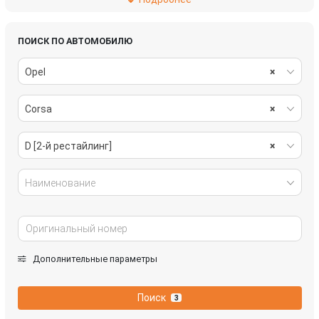
подвеска
рулевое управление
салон
система охлаждения
ПОИСК ПО АВТОМОБИЛЮ
Opel
×
стекла
стеклоочистители
Corsa
×
топливная система
тормозная система
трансмиссия
электрика
D [2-й рестайлинг]
×
Наименование
Дополнительные параметры
Поиск
3